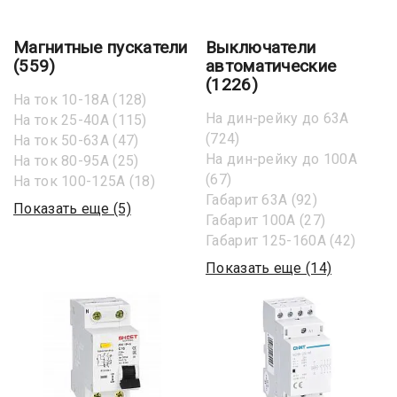
Магнитные пускатели
Выключатели
(559)
автоматические
(1226)
На ток 10-18А
(128)
На дин-рейку до 63А
На ток 25-40А
(115)
(724)
На ток 50-63А
(47)
На дин-рейку до 100А
На ток 80-95А
(25)
(67)
На ток 100-125А
(18)
Габарит 63А
(92)
Показать еще (5)
Габарит 100А
(27)
Габарит 125-160А
(42)
Показать еще (14)