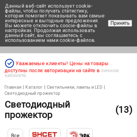
Данный веб-сайт использует cookie-
+375 17-350-99-56
файлы, чтобы получать статистику,
которая помогает показывать вам самые
+375 44-752-82-08
интересные и выгодные предложения.
Принять
Вы можете отключить coocie-файлы в
Задать вопрос
настройках. Продолжая использовать
данный сайт, вы соглашаетесь с
использованием нами cookie-файлов.
Меню
Уважаемые клиенты! Цены на товары
доступны после авторизации на сайте в
личном
кабинете
.
Главная
Каталог
Светильники, лампы и LED
Светодиодный прожектор
Светодиодный
(13)
прожектор
Все