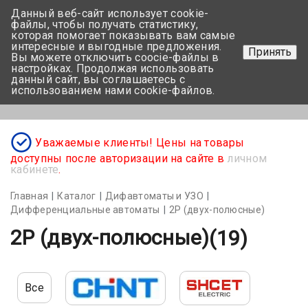
Данный веб-сайт использует cookie-
+375 17-350-99-56
файлы, чтобы получать статистику,
которая помогает показывать вам самые
+375 44-752-82-08
интересные и выгодные предложения.
Принять
Вы можете отключить coocie-файлы в
Задать вопрос
настройках. Продолжая использовать
данный сайт, вы соглашаетесь с
использованием нами cookie-файлов.
Меню
Уважаемые клиенты! Цены на товары
доступны после авторизации на сайте в
личном
кабинете
.
Главная
Каталог
Дифавтоматы и УЗО
Дифференциальные автоматы
2Р (двух-полюсные)
2Р (двух-полюсные)
(19)
Все