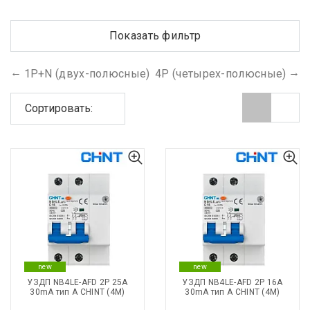
Показать фильтр
1Р+N (двух-полюсные)
4Р (четырех-полюсные)
Сортировать:
new
new
УЗДП NB4LE-AFD 2P 25A
УЗДП NB4LE-AFD 2P 16A
30mA тип А CHINT (4М)
30mA тип А CHINT (4М)