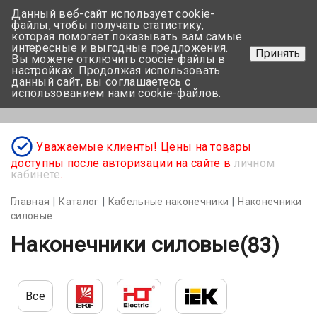
Данный веб-сайт использует cookie-
+375 17-350-99-56
файлы, чтобы получать статистику,
которая помогает показывать вам самые
+375 44-752-82-08
интересные и выгодные предложения.
Принять
Вы можете отключить coocie-файлы в
Задать вопрос
настройках. Продолжая использовать
данный сайт, вы соглашаетесь с
использованием нами cookie-файлов.
Меню
Уважаемые клиенты! Цены на товары
доступны после авторизации на сайте в
личном
кабинете
.
Главная
Каталог
Кабельные наконечники
Наконечники
силовые
Наконечники силовые
(83)
Все