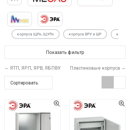
корпуса ЩРн, ЩУРн
корпуса ВРУ и ШР
корпу
Показать фильтр
ЯТП, ЯРП, ЯРВ, ЯБПВУ
Пластиковые корпуса
Сортировать: