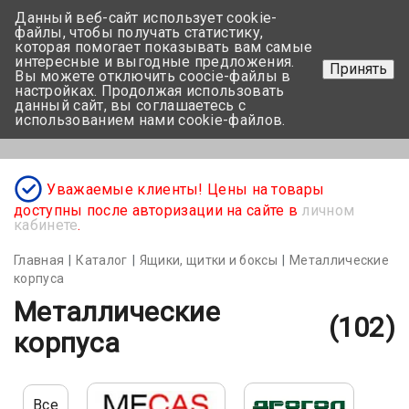
Данный веб-сайт использует cookie-
+375 17-350-99-56
файлы, чтобы получать статистику,
которая помогает показывать вам самые
+375 44-752-82-08
интересные и выгодные предложения.
Принять
Вы можете отключить coocie-файлы в
Задать вопрос
настройках. Продолжая использовать
данный сайт, вы соглашаетесь с
использованием нами cookie-файлов.
Меню
Уважаемые клиенты! Цены на товары
доступны после авторизации на сайте в
личном
кабинете
.
Главная
Каталог
Ящики, щитки и боксы
Металлические
корпуса
Металлические
(102)
корпуса
Все