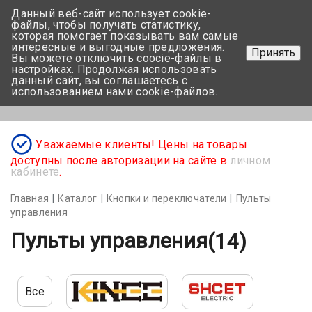
Данный веб-сайт использует cookie-
+375 17-350-99-56
файлы, чтобы получать статистику,
которая помогает показывать вам самые
+375 44-752-82-08
интересные и выгодные предложения.
Принять
Вы можете отключить coocie-файлы в
Задать вопрос
настройках. Продолжая использовать
данный сайт, вы соглашаетесь с
использованием нами cookie-файлов.
Меню
Уважаемые клиенты! Цены на товары
доступны после авторизации на сайте в
личном
кабинете
.
Главная
Каталог
Кнопки и переключатели
Пульты
управления
Пульты управления
(14)
Все