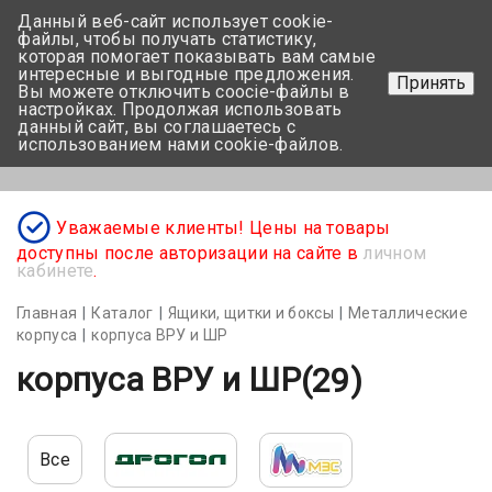
Данный веб-сайт использует cookie-
+375 17-350-99-56
файлы, чтобы получать статистику,
которая помогает показывать вам самые
+375 44-752-82-08
интересные и выгодные предложения.
Принять
Вы можете отключить coocie-файлы в
Задать вопрос
настройках. Продолжая использовать
данный сайт, вы соглашаетесь с
использованием нами cookie-файлов.
Меню
Уважаемые клиенты! Цены на товары
доступны после авторизации на сайте в
личном
кабинете
.
Главная
Каталог
Ящики, щитки и боксы
Металлические
корпуса
корпуса ВРУ и ШР
корпуса ВРУ и ШР
(29)
Все