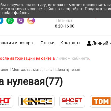
обы получать статистику, которая помогает показывать 
те отключить coocie-файлы в настройках. Продолжая и
Понедельник-Четверг:
 cookie-файлов.
емя ответа ≈ 5 мин
8.30-17.00
г.Мин
Пятница:
8.20-16.00
рантии и возврат
Статьи
Контакты
Личный 
сле авторизации на сайте в
личном кабинете
.
талог
Монтажные материалы
Шина нулевая
а нулевая
(77)