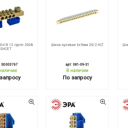
0х18 12 групп 200А
Шина нулевая 6х9мм 20/2 HLT
Ши
SHСET
: S0003767
арт: 081-09-31
наличии
В наличии
запросу
По запросу