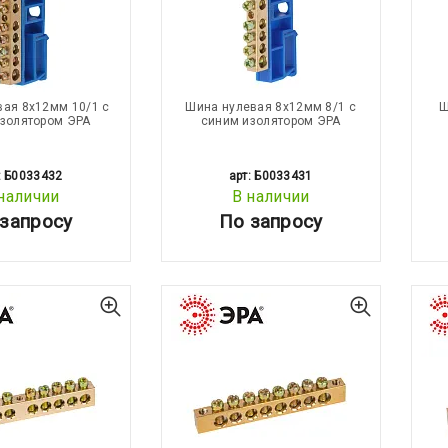
вая 8х12мм 10/1 с
Шина нулевая 8х12мм 8/1 с
Ш
золятором ЭРА
синим изолятором ЭРА
: Б0033432
арт: Б0033431
наличии
В наличии
запросу
По запросу