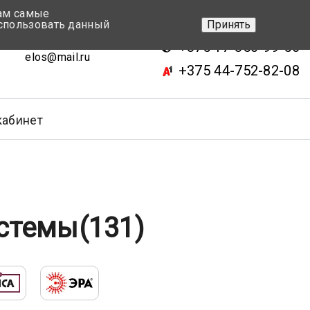
вам самые
+375 17-343-46-70
спользовать данный
Принять
ск, ул.Кижеватова 7, кор.2
+375 17-350-99-56
elos@mail.ru
+375 44-752-82-08
кабинет
истемы
(131)