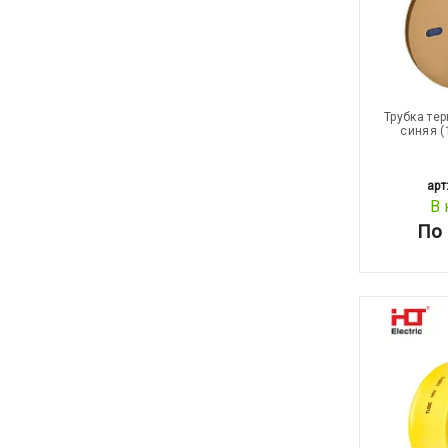
Трубка те
синяя (
арт
В 
По 