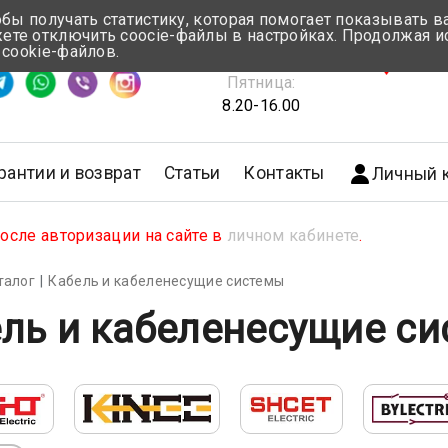
обы получать статистику, которая помогает показывать 
те отключить coocie-файлы в настройках. Продолжая и
Понедельник-Четверг:
 cookie-файлов.
емя ответа ≈ 5 мин
8.30-17.00
г.Мин
Пятница:
8.20-16.00
рантии и возврат
Статьи
Контакты
Личный 
сле авторизации на сайте в
личном кабинете
.
талог
Кабель и кабеленесущие системы
ль и кабеленесущие с