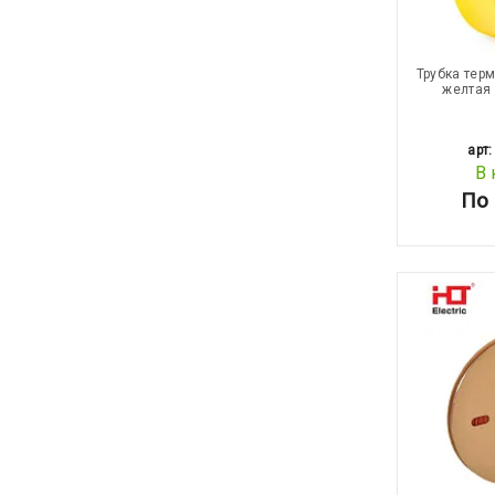
Трубка тер
желтая 
арт:
В 
По 