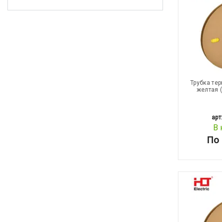
Трубка те
желтая 
арт
В 
По 