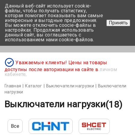
Данный веб-сайт использует cookie-
+375 17-350-99-56
файлы, чтобы получать статистику,
которая помогает показывать вам самые
+375 44-752-82-08
интересные и выгодные предложения.
Принять
Вы можете отключить coocie-файлы в
Задать вопрос
настройках. Продолжая использовать
данный сайт, вы соглашаетесь с
использованием нами cookie-файлов.
Меню
Уважаемые клиенты! Цены на товары
доступны после авторизации на сайте в
личном
кабинете
.
Главная
Каталог
Выключатели нагрузки
Выключатели
нагрузки
Выключатели нагрузки
(18)
Все