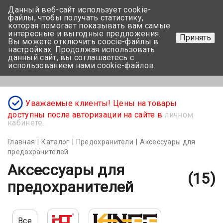
Данный веб-сайт использует cookie-
+375 17-350-99-56
файлы, чтобы получать статистику,
которая помогает показывать вам самые
+375 44-752-82-08
интересные и выгодные предложения.
Принять
Вы можете отключить coocie-файлы в
Задать вопрос
настройках. Продолжая использовать
данный сайт, вы соглашаетесь с
использованием нами cookie-файлов.
Меню
Уважаемые клиенты! Цены на товары
доступны после авторизации на сайте в
личном
кабинете
.
Главная
Каталог
Предохранители
Аксессуары для
предохранителей
Аксессуары для
(15)
предохранителей
Все