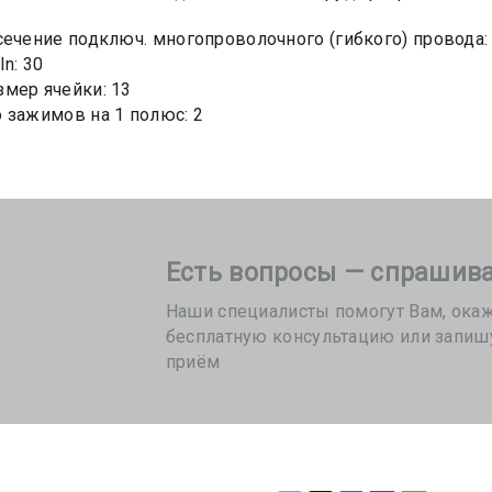
сечение подключ. многопроволочного (гибкого) провода: 2
In: 30
мер ячейки: 13
 зажимов на 1 полюс: 2
Есть вопросы — спрашива
Наши специалисты помогут Вам, ока
бесплатную консультацию или запиш
приём