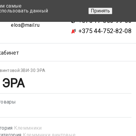
вам самые
+375 17-343-46-70
спользовать данный
Принять
ск, ул.Кижеватова 7, кор.2
+375 17-350-99-56
elos@mail.ru
+375 44-752-82-08
кабинет
винтовой ЗВИ-30 ЭРА
 ЭРА
товары
гория
Клеммники
атегория
Клеммники винтовые