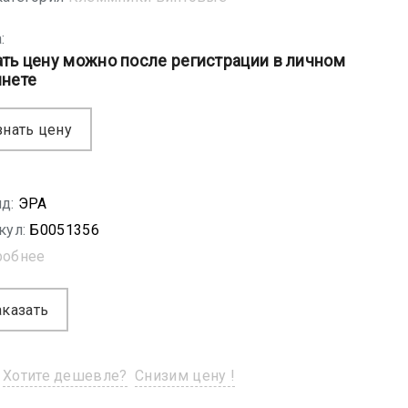
:
ать цену можно после регистрации в личном
инете
знать цену
д:
ЭРА
кул:
Б0051356
робнее
аказать
Хотите дешевле?
Снизим цену !