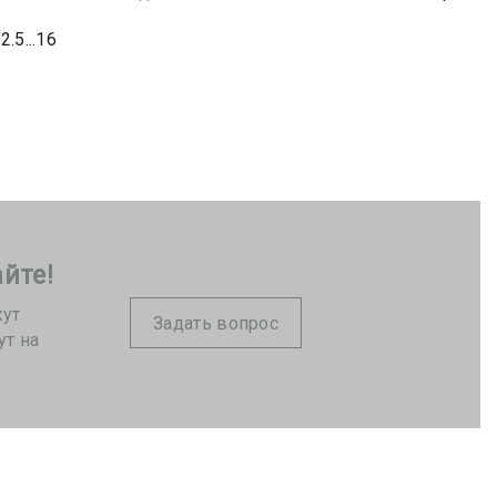
.5...16
йте!
жут
Задать вопрос
ут на