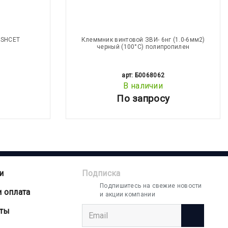
 SHCET
Клеммник винтовой ЗВИ- 6нг (1.0-6мм2)
черный (100°С) полипропилен
арт: Б0068062
В наличии
По запросу
и
Подписка
Подпишитесь на свежие новости
и оплата
и акции компании
аты