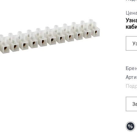
Цена
Узн
каб
У
Брен
Арти
Под
З