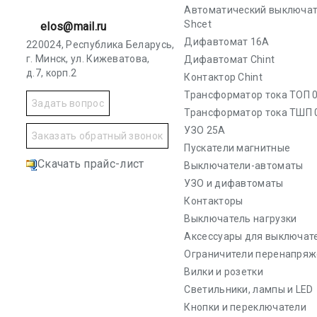
Автоматический выключа
Shcet
elos@mail.ru
Дифавтомат 16А
220024, Республика Беларусь,
г. Минск, ул. Кижеватова,
Дифавтомат Chint
д.7, корп.2
Контактор Chint
Трансформатор тока ТОП 0
Задать вопрос
Трансформатор тока ТШП 
УЗО 25А
Заказать обратный звонок
Пускатели магнитные
Скачать прайс-лист
Выключатели-автоматы
УЗО и дифавтоматы
Контакторы
Выключатель нагрузки
Аксессуары для выключат
Ограничители перенапряж
Вилки и розетки
Светильники, лампы и LED
Кнопки и переключатели