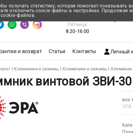
обы получать статистику, которая помогает показывать 
те отключить coocie-файлы в настройках. Продолжая и
Понедельник-Четверг:
 cookie-файлов.
емя ответа ≈ 5 мин
8.30-17.00
г.Мин
Пятница:
8.20-16.00
рантии и возврат
Статьи
Контакты
Личный 
талог
Клеммники и зажимы
Клеммники и зажимы
Клеммник 
мник винтовой ЗВИ-30
все 
ЭРА
Кате
Подк