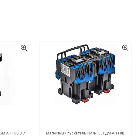
5М А 110В DC
Магнитный пускатель ПМЛ-1561ДМ А 110В