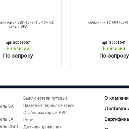
винтовой ЗВИ-10нг (1.5-10мм2)
Клеммник ТС 604 (60А)
белый ЭРА
арт: Б0068057
арт: S0001541
В наличии
В наличии
По запросу
По запросу
О компани
Выключатели путевые
Пакетные переключатели
ель ВА
Доставка 
Стабилизаторы и АВР
Cертифик
ель 6А
Реле
ель Chint
Датчики движения