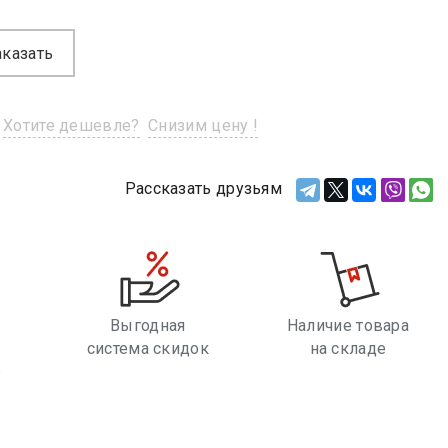
аказать
Хотите дешевле?
Снизим цену !
Рассказать друзьям
Выгодная
Наличие товара
система скидок
на складе
е