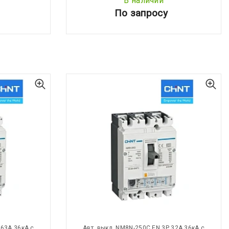
В наличии
По запросу
 63А 36кА с
Авт. выкл. NM8N-250C EN 3Р 32А 36кА с