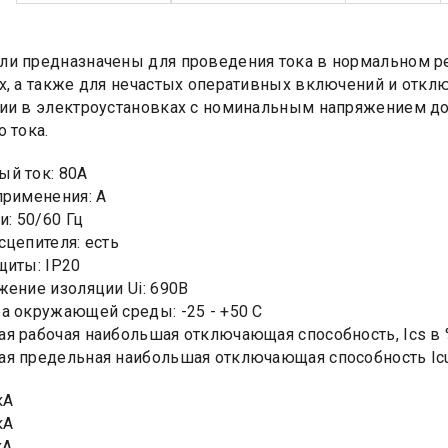
и предназначены для проведения тока в нормальном ре
х, а также для нечастых оперативных включений и откл
ии в электроустановках с номинальным напряжением до 6
 тока.
й ток: 80А
применения: А
и: 50/60 Гц
сцепителя: есть
щиты: IP20
жение изоляции Ui: 690В
а окружающей среды: -25 - +50 С
я рабочая наибольшая отключающая способность, Ics в %
я предельная наибольшая отключающая способность Icu,
кА
кА
кА