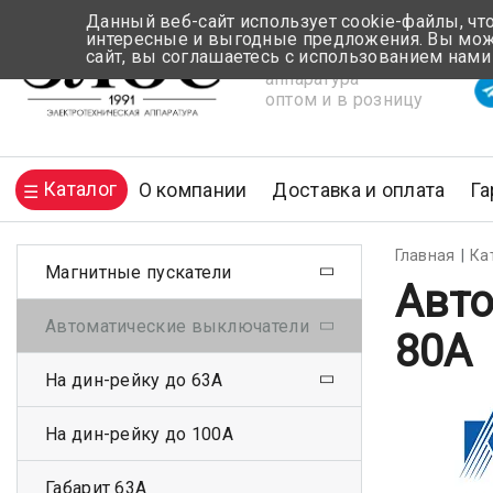
Данный веб-сайт использует cookie-файлы, чт
интересные и выгодные предложения. Вы може
сайт, вы соглашаетесь с использованием нами
Электротехническая
Вр
аппаратура
оптом и в розницу
Каталог
О компании
Доставка и оплата
Га
Главная
Ка
Магнитные пускатели
Авто
Автоматические выключатели
80А
На дин-рейку до 63А
На дин-рейку до 100А
Габарит 63А