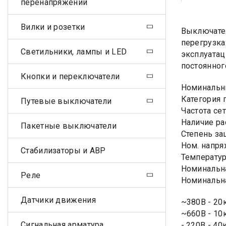
перенапряжений
Вилки и розетки
Выключател
перегрузка
Светильники, лампы и LED
эксплуатац
постоянного
Кнопки и переключатели
Номинальны
Категория 
Путевые выключатели
Частота сет
Наличие ра
Пакетные выключатели
Степень за
Ном. напря
Стабилизаторы и АВР
Температур
Номинальна
Реле
Номинальна
Датчики движения
~380В - 20
~660В - 10
Сигнальная арматура
- 220В - 40