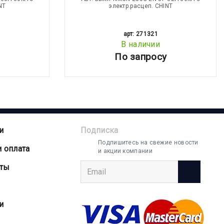
NT
электр.расцеп. CHINT
арт: 271321
В наличии
По запросу
и
Подписка
Подпишитесь на свежие новости
и оплата
и акции компании
аты
и