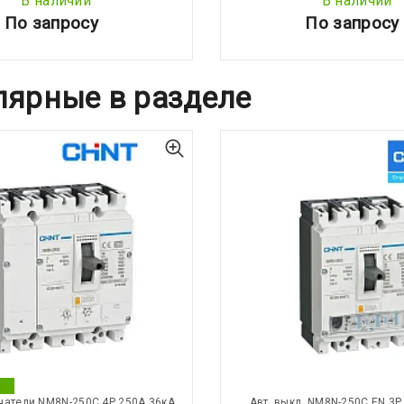
В наличии
В наличии
По запросу
По запросу
лярные в разделе
чатели NM8N-250C 4Р 250А 36кА
Авт. выкл. NM8N-250C EN 3Р