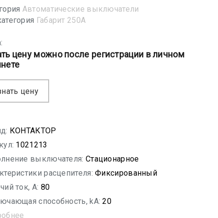
гория
Автоматические выключатели
атегория
Габарит 250А
:
ать цену можно после регистрации в личном
инете
знать цену
д:
КОНТАКТОР
кул:
1021213
лнение выключателя:
Стационарное
ктеристики расцепителя:
Фиксированный
чий ток, A:
80
ючающая способность, kA:
20
робнее