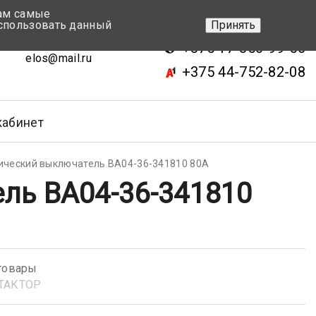
вам самые
+375 17-343-46-70
спользовать данный
Принять
ск, ул.Кижеватова 7, кор.2
+375 17-350-99-56
elos@mail.ru
+375 44-752-82-08
кабинет
ический выключатель ВА04-36-341810 80А
ль ВА04-36-341810
товары
ТАКТОР