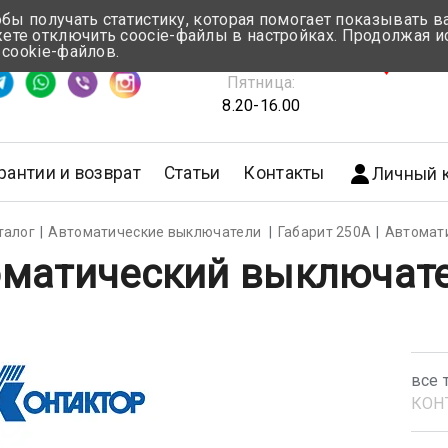
обы получать статистику, которая помогает показывать 
те отключить coocie-файлы в настройках. Продолжая и
Понедельник-Четверг:
 cookie-файлов.
емя ответа ≈ 5 мин
8.30-17.00
г.Мин
Пятница:
8.20-16.00
рантии и возврат
Статьи
Контакты
Личный 
талог
Автоматические выключатели
Габарит 250А
Автомат
матический выключате
все 
КОН