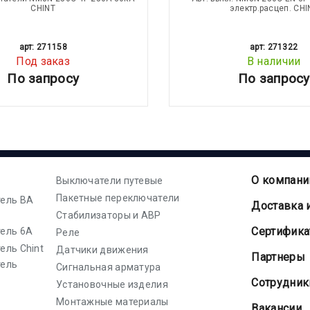
CHINT
электр.расцеп. CHI
арт: 271158
арт: 271322
Под заказ
В наличии
По запросу
По запросу
О компани
Выключатели путевые
Пакетные переключатели
ель ВА
Доставка 
Стабилизаторы и АВР
Cертифик
ель 6А
Реле
ель Chint
Датчики движения
Партнеры
тель
Сигнальная арматура
Сотрудник
Установочные изделия
Монтажные материалы
Вакансии