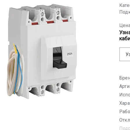
Кате
Подк
Цена
Узн
каб
У
Брен
Арти
Испо
Хара
Рабо
Откл
Под