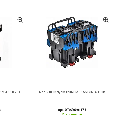
5М А 110В DC
Магнитный пускатель ПМЛ-1561ДМ А 110В
2
арт: ЭТАЛ0001173