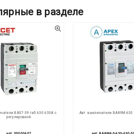
лярные в разделе
ючатели ВА57-39 габ.630 630А с
Авт. выключатели ВА89М-630 
регулировкой
арт: S0000607
арт: BA89M-3-630-630-5