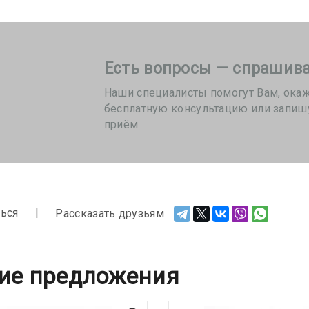
Есть вопросы — спрашива
Наши специалисты помогут Вам, ока
бесплатную консультацию или запиш
приём
ься
Рассказать друзьям
ие предложения