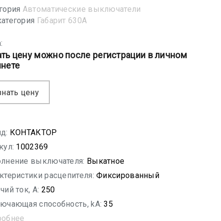
гория
Автоматические выключатели
атегория
Габарит 630А
:
ать цену можно после регистрации в личном
инете
знать цену
д:
КОНТАКТОР
кул:
1002369
лнение выключателя:
Выкатное
ктеристики расцепителя:
Фиксированный
чий ток, A:
250
ючающая способность, kA:
35
робнее