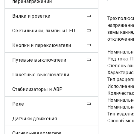
перенапряжений
Вилки и розетки
Трехполюсн
напряжение
Светильники, лампы и LED
замыкания,
отключений
Кнопки и переключатели
Номинальны
Род тока: 
Путевые выключатели
Степень за
Характерис
Пакетные выключатели
Тип расцеп
Исполнени
Стабилизаторы и АВР
Количество
Номинально
Реле
Номинальна
Тип издели
Датчики движения
Способ мон
Сигнальная арматура