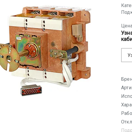
Кате
Подк
Цена
Узн
каб
У
Брен
Арти
Испо
Хара
Рабо
Откл
Под