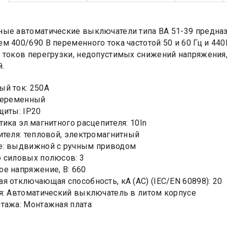
ые автоматические выключатели типа ВА 51-39 предназ
м 400/690 В переменного тока частотой 50 и 60 Гц и 440
 токов перегрузки, недопустимых снижений напряжения,
.
й ток: 250А
Переменный
щиты: IP20
тика эл.магнитного расцепителя: 10In
ителя: тепловой, электромагнитный
е: выдвижной с ручным приводом
 силовых полюсов: 3
е напряжение, В: 660
я отключающая способность, кA (AC) (IEC/EN 60898): 20
я: Автоматический выключатель в литом корпусе
тажа: Монтажная плата