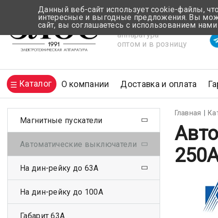
Данный веб-сайт использует cookie-файлы, чт
интересные и выгодные предложения. Вы може
сайт, вы соглашаетесь с использованием нами
Электротехническая
Вр
аппаратура
оптом и в розницу
Каталог
О компании
Доставка и оплата
Га
Главная
Ка
Магнитные пускатели
Авто
Автоматические выключатели
250
На дин-рейку до 63А
На дин-рейку до 100А
Габарит 63А