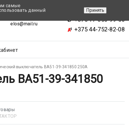
вам самые
+375 17-343-46-70
спользовать данный
Принять
ск, ул.Кижеватова 7, кор.2
+375 17-350-99-56
elos@mail.ru
+375 44-752-82-08
кабинет
ический выключатель ВА51-39-341850 250А
ль ВА51-39-341850
товары
ТАКТОР