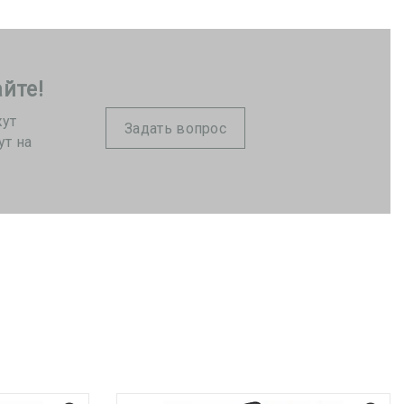
йте!
жут
Задать вопрос
ут на