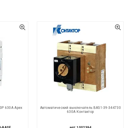
3Р 630А Apex
Автоматический выключатель ВА51-39-344730
630А Контактор
0-BASE
арт: 1002394