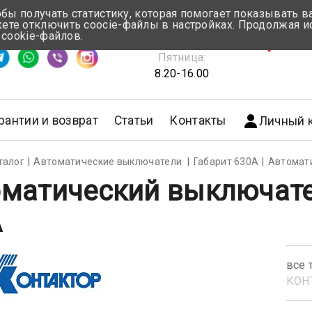
обы получать статистику, которая помогает показывать 
те отключить coocie-файлы в настройках. Продолжая и
Понедельник-Четверг:
 cookie-файлов.
емя ответа ≈ 5 мин
8.30-17.00
г.Мин
Пятница:
8.20-16.00
рантии и возврат
Статьи
Контакты
Личный 
талог
Автоматические выключатели
Габарит 630А
Автомат
матический выключате
А
все 
КОН