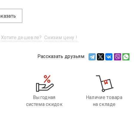
аказать
Хотите дешевле?
Снизим цену !
Рассказать друзьям
Выгодная
Наличие товара
система скидок
на складе
е