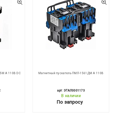
5М А 110В DC
Магнитный пускатель ПМЛ-1561ДМ А 110В
2
арт: ЭТАЛ0001173
В наличии
По запросу