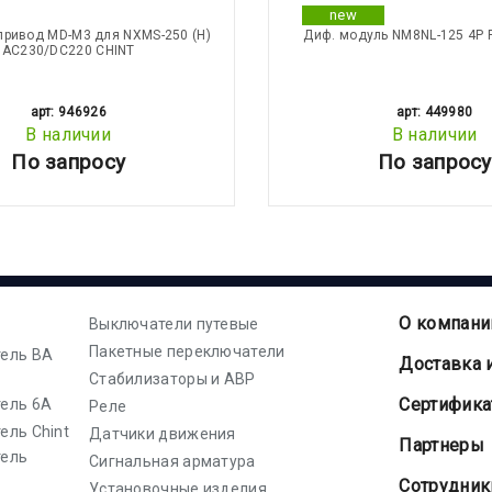
new
привод MD-M3 для NXMS-250 (Н)
Диф. модуль NM8NL-125 4P 
АС230/DC220 CHINT
арт: 946926
арт: 449980
В наличии
В наличии
По запросу
По запросу
О компани
Выключатели путевые
Пакетные переключатели
ель ВА
Доставка 
Стабилизаторы и АВР
Cертифик
ель 6А
Реле
ель Chint
Датчики движения
Партнеры
тель
Сигнальная арматура
Сотрудник
Установочные изделия