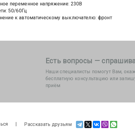
ное переменное напряжение: 230В
ети: 50/60Гц
нение к автоматическому выключателю: фронт
Есть вопросы — спрашива
Наши специалисты помогут Вам, ока
бесплатную консультацию или запиш
приём
ься
Рассказать друзьям