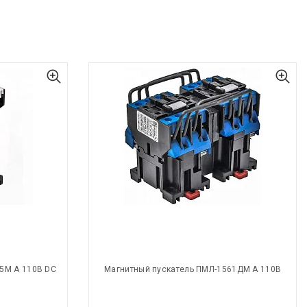
5М А 110В DC
Магнитный пускатель ПМЛ-1561ДМ А 110В