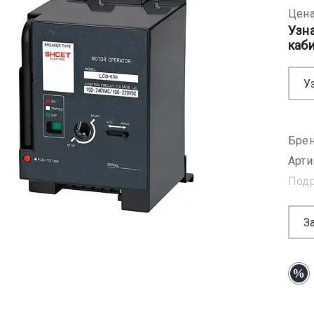
Цена
Узн
каб
У
Брен
Арти
Под
З