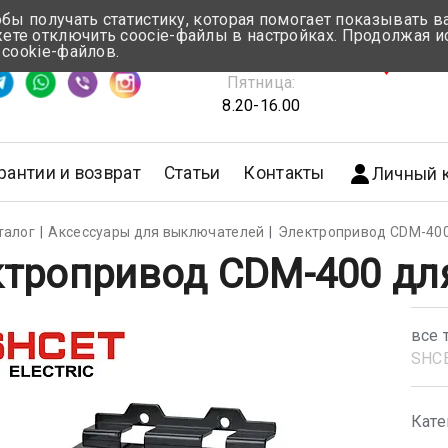
обы получать статистику, которая помогает показывать 
те отключить coocie-файлы в настройках. Продолжая и
Понедельник-Четверг:
 cookie-файлов.
емя ответа ≈ 5 мин
8.30-17.00
г.Мин
Пятница:
8.20-16.00
рантии и возврат
Статьи
Контакты
Личный 
талог
Аксессуары для выключателей
Электропривод CDM-400
тропривод CDM-400 для
все 
SHС
Кате