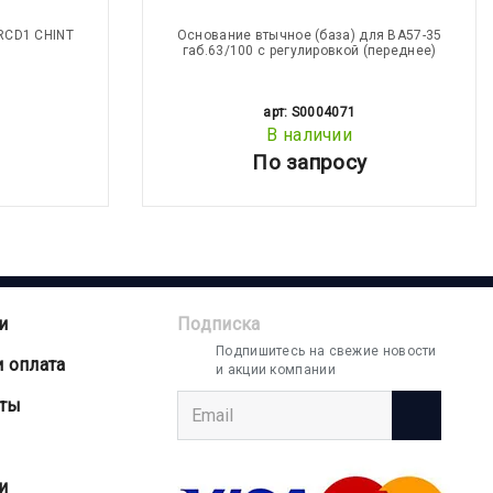
RCD1 CHINT
Основание втычное (база) для ВА57-35
габ.63/100 с регулировкой (переднее)
арт: S0004071
В наличии
По запросу
и
Подписка
Подпишитесь на свежие новости
и оплата
и акции компании
аты
и