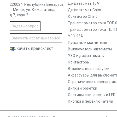
Дифавтомат 16А
220024, Республика Беларусь,
г. Минск, ул. Кижеватова,
Дифавтомат Chint
д.7, корп.2
Контактор Chint
Трансформатор тока ТОП 0
Задать вопрос
Трансформатор тока ТШП 
УЗО 25А
Заказать обратный звонок
Пускатели магнитные
Скачать прайс-лист
Выключатели-автоматы
УЗО и дифавтоматы
Контакторы
Выключатель нагрузки
Аксессуары для выключат
Ограничители перенапряж
Вилки и розетки
Светильники, лампы и LED
Кнопки и переключатели