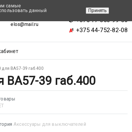
вам самые
+375 17-343-46-70
спользовать данный
Принять
ск, ул.Кижеватова 7, кор.2
+375 17-350-99-56
elos@mail.ru
+375 44-752-82-08
кабинет
 для ВА57-39 габ.400
 ВА57-39 габ.400
товары
ET
гория
Аксессуары для выключателей