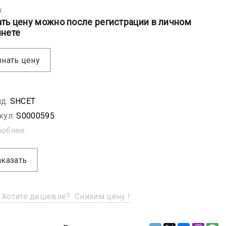
:
ать цену можно после регистрации в личном
инете
знать цену
д:
SHСET
кул:
S0000595
робнее
аказать
Хотите дешевле?
Снизим цену !