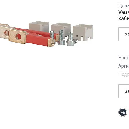
Цена
Узн
каб
У
Брен
Арти
Под
З