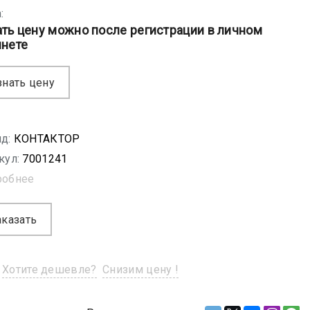
:
ать цену можно после регистрации в личном
инете
знать цену
д:
КОНТАКТОР
кул:
7001241
робнее
аказать
Хотите дешевле?
Снизим цену !