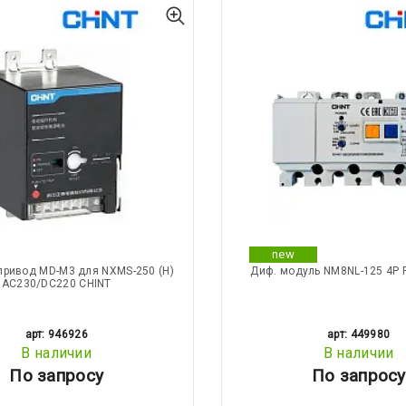
new
привод MD-M3 для NXMS-250 (Н)
Диф. модуль NM8NL-125 4P 
АС230/DC220 CHINT
арт: 946926
арт: 449980
В наличии
В наличии
По запросу
По запросу