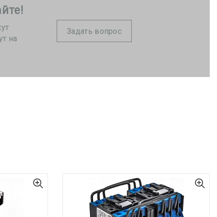
йте!
жут
Задать вопрос
ут на