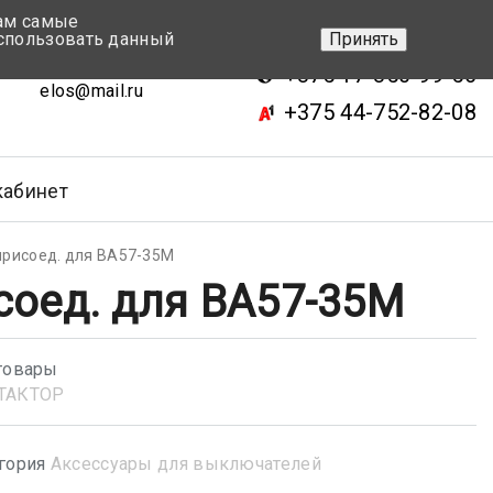
вам самые
+375 17-343-46-70
спользовать данный
Принять
ск, ул.Кижеватова 7, кор.2
+375 17-350-99-56
elos@mail.ru
+375 44-752-82-08
кабинет
присоед. для ВА57-35М
соед. для ВА57-35М
товары
ТАКТОР
гория
Аксессуары для выключателей