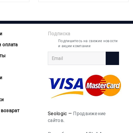
и
Подписка
Подпишитесь на свежие новости
и оплата
и акции компании
аты
и
ки
 возврат
Seologic —
Продвижение
сайтов
.