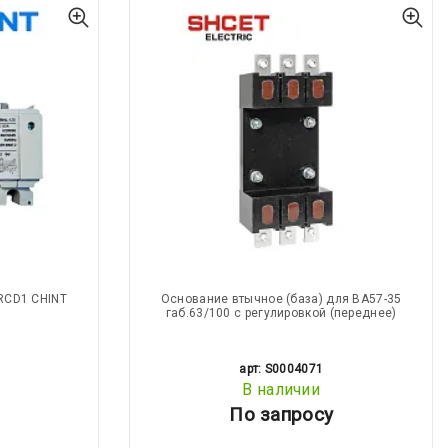
RCD1 CHINT
Основание втычное (база) для ВА57-35
габ.63/100 с регулировкой (переднее)
арт: S0004071
В наличии
По запросу