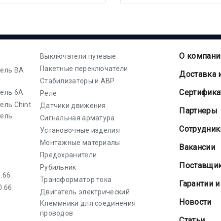
О компани
Выключатели путевые
Пакетные переключатели
ель ВА
Доставка 
Стабилизаторы и АВР
Cертифик
ель 6А
Реле
ель Chint
Датчики движения
Партнеры
тель
Сигнальная арматура
Сотрудник
Установочные изделия
Монтажные материалы
Вакансии
Предохранители
Поставщи
Рубильник
.66
Трансформатор тока
Гарантии и
0.66
Двигатель электрический
Новости
Клеммники для соединения
проводов
Статьи