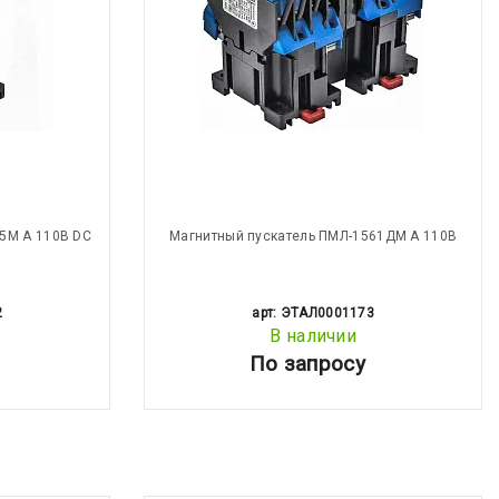
5М А 110В DC
Магнитный пускатель ПМЛ-1561ДМ А 110В
2
арт: ЭТАЛ0001173
В наличии
По запросу