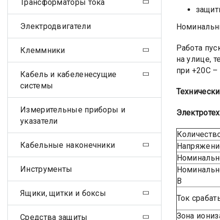
Трансформаторы тока
защит
Электродвигатели
Номинальны
Работа пус
Клеммники
на улице, 
при +20С –
Кабель и кабеленесущие
системы
Технически
Измерительные приборы и
Электротех
указатели
Количеств
Кабельные наконечники
Напряжение
Номинально
Инструменты
Номинальн
B
Ящики, щитки и боксы
Ток срабат
Зона иониз
Средства защиты