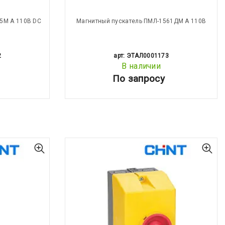
5М А 110В DC
Магнитный пускатель ПМЛ-1561ДМ А 110В
2
арт: ЭТАЛ0001173
В наличии
По запросу