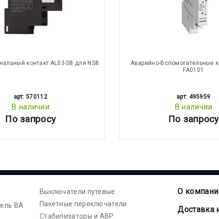
гнальный контакт AL03-S8 для NS8
Аварийно-Вспомогательные к
FA0101
арт: 570112
арт: 495959
В наличии
В наличии
По запросу
По запросу
О компани
Выключатели путевые
Пакетные переключатели
ель ВА
Доставка 
Стабилизаторы и АВР