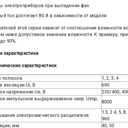
ы электроприборов при выпадении фаз.
й ток достигает 80 А в зависимости от модели.
кателей этой серии зависит от соотношения влажности 
тем ниже допустимое значение влажности. К примеру, пр
 до 90%.
е характеристики
нические характеристики
о полюсов
1, 2, 3, 4
 изоляции Ui, B
690
е напряжение Ue, B
230/400, 40
ое импульсное выдерживаемое напр. Uimp,
8000
1.5, 2.4, 5, 
ывания электромагнитного расцепителя
960
ации, мм
40, 50