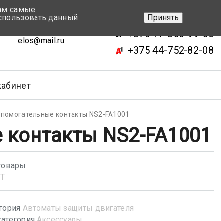
вам самые
+375 17-343-46-70
спользовать данный
Принять
ск, ул.Кижеватова 7, кор.2
+375 17-350-99-56
elos@mail.ru
+375 44-752-82-08
кабинет
помогательные контакты NS2-FA1001
 контакты NS2-FA1001
товары
NT
гория
Автоматы защиты двигателя
атегория
Аксессуары