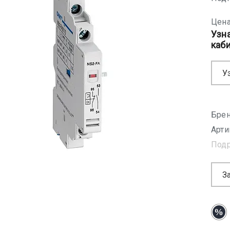
Цена
Узн
каб
У
Брен
Арти
Под
З