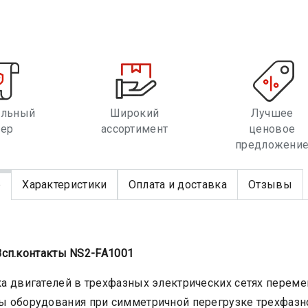
альный
Широкий
Лучшее
лер
ассортимент
ценовое
предложени
е
Характеристики
Оплата и доставка
Отзывы
сп.контакты NS2-FA1001
ка двигателей в трехфазных электрических сетях перемен
ы оборудования при симметричной перегрузке трехфазно