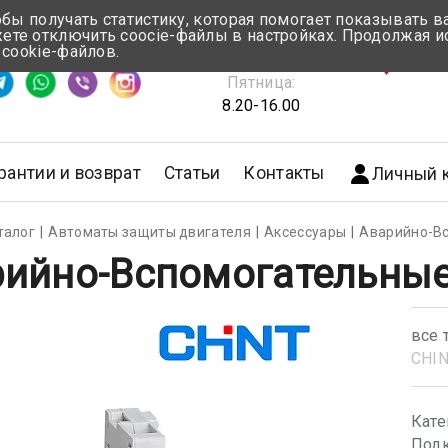
обы получать статистику, которая помогает показывать 
те отключить coocie-файлы в настройках. Продолжая и
Понедельник-Четверг:
 cookie-файлов.
емя ответа ≈ 5 мин
8.30-17.00
г.Мин
Пятница:
8.20-16.00
рантии и возврат
Статьи
Контакты
Личный 
талог
Автоматы защиты двигателя
Аксессуары
Аварийно-Вс
ийно-Вспомогательные
все 
CHI
Кате
Подк