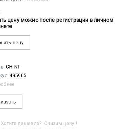
:
ать цену можно после регистрации в личном
инете
знать цену
д:
CHINT
кул:
495965
робнее
аказать
Хотите дешевле?
Снизим цену !