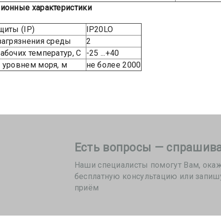
ионные характеристики
щиты (IP)
IP20LO
загрязнения среды
2
абочих температур, С
-25 ...+40
 уровнем моря, м
не более 2000
Есть вопросы — спрашива
Наши специалисты помогут Вам, ока
бесплатную консультацию или запиш
приём