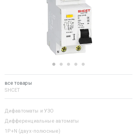
все товары
SHСET
Дифавтоматы и УЗО
Дифференциальные автоматы
1Р+N (двух-полюсные)