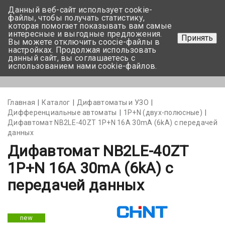
Данный веб-сайт использует cookie-
+375 17-350-99-56
файлы, чтобы получать статистику,
которая помогает показывать вам самые
+375 44-752-82-08
интересные и выгодные предложения.
Принять
Вы можете отключить coocie-файлы в
Задать вопрос
настройках. Продолжая использовать
данный сайт, вы соглашаетесь с
использованием нами cookie-файлов.
Меню
Главная
Каталог
Дифавтоматы и УЗО
Дифференциальные автоматы
1Р+N (двух-полюсные)
Дифавтомат NB2LE-40ZT 1P+N 16А 30mA (6kA) с передачей
данных
Дифавтомат NB2LE-40ZT
1P+N 16А 30mA (6kA) с
передачей данных
new