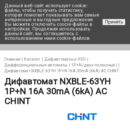
Данный веб-сайт использует cookie-
+375 17-350-99-56
файлы, чтобы получать статистику,
которая помогает показывать вам самые
+375 44-752-82-08
интересные и выгодные предложения.
Принять
Вы можете отключить coocie-файлы в
Задать вопрос
настройках. Продолжая использовать
данный сайт, вы соглашаетесь с
использованием нами cookie-файлов.
Меню
Главная
Каталог
Дифавтоматы и УЗО
Дифференциальные автоматы
1Р+N (двух-полюсные)
Дифавтомат NXBLE-63YH 1P+N 16А 30mA (6kA) АС CHINT
Дифавтомат NXBLE-63YH
1P+N 16А 30mA (6kA) АС
CHINT