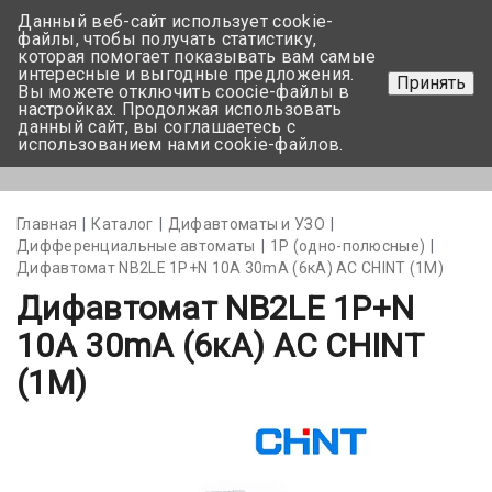
Данный веб-сайт использует cookie-
+375 17-350-99-56
файлы, чтобы получать статистику,
которая помогает показывать вам самые
+375 44-752-82-08
интересные и выгодные предложения.
Принять
Вы можете отключить coocie-файлы в
Задать вопрос
настройках. Продолжая использовать
данный сайт, вы соглашаетесь с
использованием нами cookie-файлов.
Меню
Главная
Каталог
Дифавтоматы и УЗО
Дифференциальные автоматы
1Р (одно-полюсные)
Дифавтомат NB2LE 1P+N 10А 30mA (6кА) АС CHINT (1М)
Дифавтомат NB2LE 1P+N
10А 30mA (6кА) АС CHINT
(1М)