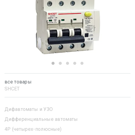
все товары
SHСET
Дифавтоматы и УЗО
Дифференциальные автоматы
4Р (четырех-полюсные)