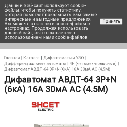
Данный веб-сайт использует cookie-
+375 17-350-99-56
файлы, чтобы получать статистику,
которая помогает показывать вам самые
+375 44-752-82-08
интересные и выгодные предложения.
Принять
Вы можете отключить coocie-файлы в
Задать вопрос
настройках. Продолжая использовать
данный сайт, вы соглашаетесь с
использованием нами cookie-файлов.
Меню
Главная
Каталог
Дифавтоматы и УЗО
Дифференциальные автоматы
4Р (четырех-полюсные)
Дифавтомат АВДТ-64 3P+N (6кА) 16А 30мА АС (4.5М)
Дифавтомат АВДТ-64 3P+N
(6кА) 16А 30мА АС (4.5М)