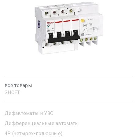
все товары
SHСET
Дифавтоматы и УЗО
Дифференциальные автоматы
4Р (четырех-полюсные)