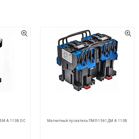
5М А 110В DC
Магнитный пускатель ПМЛ-1561ДМ А 110В