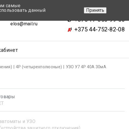
вам самые
+375 17-343-46-70
спользовать данный
Принять
ск, ул.Кижеватова 7, кор.2
+375 17-350-99-56
elos@mail.ru
+375 44-752-82-08
кабинет
чения)
4Р (четырехполюсные)
УЗО У7 4Р 40А 30мА
товары
ET
автоматы и УЗО
(устройства защитного отключения)