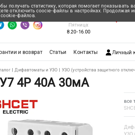
обы получать статистику, которая помогает показывать 
те отключить coocie-файлы в настройках. Продолжая и
Понедельник-Четверг:
 cookie-файлов.
емя ответа ≈ 5 мин
8.30-17.00
г.Мин
Пятница:
8.20-16.00
рантии и возврат
Статьи
Контакты
Личный 
талог
Дифавтоматы и УЗО
УЗО (устройства защитного отклю
У7 4Р 40А 30мА
все 
SHС
Диф
УЗО 