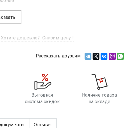
робнее
аказать
Хотите дешевле?
Снизим цену !
Рассказать друзьям
Выгодная
Наличие товара
система скидок
на складе
е
документы
Отзывы