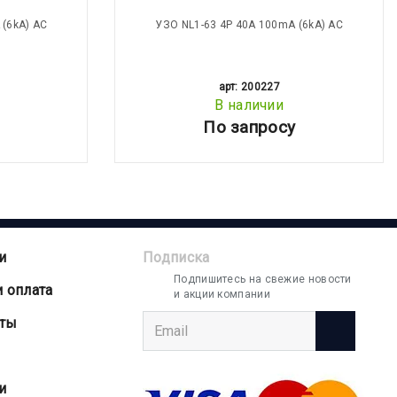
 (6kA) АС
УЗО NL1-63 4P 40A 100mA (6kA) АС
арт: 200227
В наличии
По запросу
и
Подписка
Подпишитесь на свежие новости
и оплата
и акции компании
аты
и