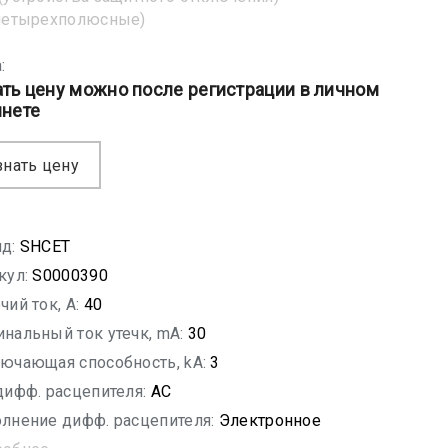
четырехполюсные)
:
ать цену можно после регистрации в личном
инете
знать цену
д:
SHСET
кул:
S0000390
чий ток, A:
40
нальный ток утечк, mA:
30
ючающая способность, kA:
3
дифф. расцепителя:
AC
лнение дифф. расцепителя:
Электронное