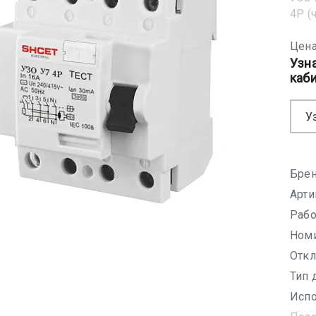
4Р (
Цена
Узн
каб
У
Брен
Арти
Рабо
Номи
Откл
Тип 
Испо