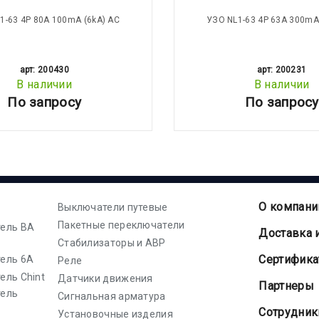
1-63 4P 80A 100mA (6kA) АС
УЗО NL1-63 4P 63A 300mA
арт: 200430
арт: 200231
В наличии
В наличии
По запросу
По запросу
О компани
Выключатели путевые
Пакетные переключатели
ель ВА
Доставка 
Стабилизаторы и АВР
Cертифик
ель 6А
Реле
ель Chint
Датчики движения
Партнеры
тель
Сигнальная арматура
Сотрудник
Установочные изделия