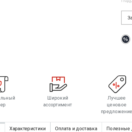
Под
З
альный
Широкий
Лучшее
лер
ассортимент
ценовое
предложени
е
Характеристики
Оплата и доставка
Полезные 