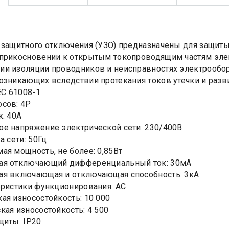
 защитного отключения (УЗО) предназначены для защит
прикосновении к открытым токопроводящим частям эле
и изоляции проводников и неисправностях электрообор
озникающих вследствии протекания токов утечки и разв
EC 61008-1
сов: 4Р
к: 40А
е напряжение электрической сети: 230/400В
а сети: 50Гц
ая мощность, не более: 0,85Вт
ая отключающий дифференциальный ток: 30мА
ая включающая и отключающая способность: 3кА
еристики функционирования: АС
ая износостойкость: 10 000
кая износостойкость: 4 500
щиты: IP20