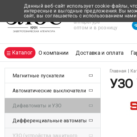
Данный веб-сайт использует cookie-файлы, чт
интересные и выгодные предложения. Вы може
сайт, вы соглашаетесь с использованием нами
Электротехническая
Вр
аппаратура
оптом и в розницу
Каталог
О компании
Доставка и оплата
Га
Главная
Ка
Магнитные пускатели
УЗО 
Автоматические выключатели
Дифавтоматы и УЗО
Дифференциальные автоматы
УЗО (устройства защитного