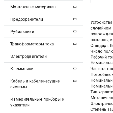
Монтажные материалы
Предохранители
Устройства
случайном 
Рубильники
повреждени
пожаров, в
Трансформаторы тока
Стандарт: I
Число полю
Электродвигатели
Рабочий то
Номинально
Клеммники
Частота ток
Потребляем
Номинальн
Кабель и кабеленесущие
Номинальн
системы
Тип характ
Механическ
Измерительные приборы и
Электричес
указатели
Степень за