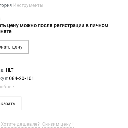
гория
Инструменты
:
ать цену можно после регистрации в личном
инете
знать цену
д:
HLT
кул:
084-20-101
робнее
аказать
Хотите дешевле?
Снизим цену !