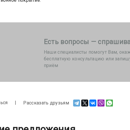
ионное покрытие.
Есть вопросы — спрашива
Наши специалисты помогут Вам, ока
бесплатную консультацию или запиш
приём
ься
Рассказать друзьям
ие предложения