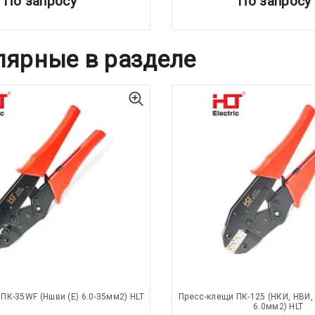
По запросу
По запросу
лярные в разделе
ПК-35WF (Ншви (Е) 6.0-35мм2) HLT
Пресс-клещи ПК-125 (НКИ, НВИ, 
6.0мм2) HLT