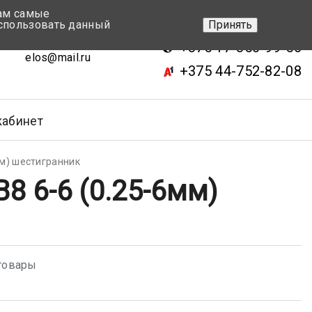
вам самые
+375 17-343-46-70
спользовать данный
Принять
ск, ул.Кижеватова 7, кор.2
+375 17-350-99-56
elos@mail.ru
+375 44-752-82-08
кабинет
м) шестигранник
 6-6 (0.25-6мм)
товары