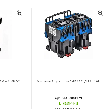
5М А 110В DC
Магнитный пускатель ПМЛ-1561ДМ А 110В
2
арт: ЭТАЛ0001173
В наличии