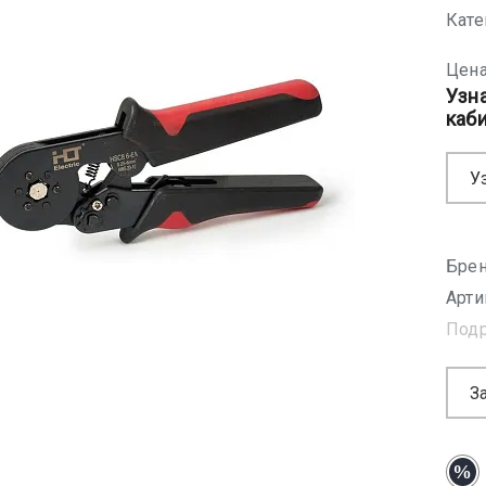
Кате
Цена
Узн
каб
У
Брен
Арти
Под
З