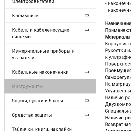
Электродвигатели
- наконечн
- наконечни
Клеммники
Назначени
Кабель и кабеленесущие
Применяютс
системы
Материал
Корпус изг
Рукоятки и
Измерительные приборы и
к ультрафи
указатели
Поверхност
Преимущес
Кабельные наконечники
Саморегули
На матрицу
Инструменты
Улучшенный
Наличие ре
Ящики, щитки и боксы
Двухкомпо
Специальны
Средства защиты
Наличие ры
Возвратная
Таблички, книги, наклейки