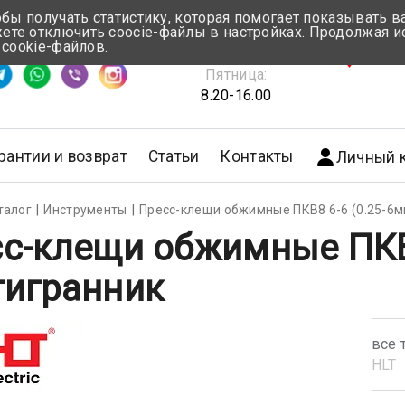
обы получать статистику, которая помогает показывать 
те отключить coocie-файлы в настройках. Продолжая и
Понедельник-Четверг:
 cookie-файлов.
емя ответа ≈ 5 мин
8.30-17.00
г.Мин
Пятница:
8.20-16.00
рантии и возврат
Статьи
Контакты
Личный 
талог
Инструменты
Пресс-клещи обжимные ПКВ8 6-6 (0.25-6м
с-клещи обжимные ПКВ8
тигранник
все 
HLT