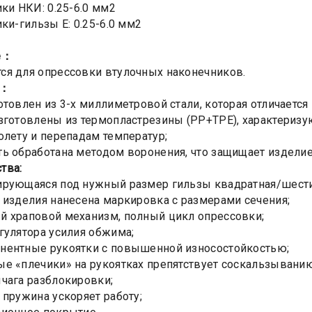
ики НКИ: 0.25-6.0 мм2
ки-гильзы Е: 0.25-6.0 мм2
е：
я для опрессовки втулочных наконечников.
ы：
отовлен из 3-х миллиметровой стали, которая отличает
зготовлены из термопластрезины (РР+ТРЕ), характериз
олету и перепадам температур;
ь обработана методом воронения, что защищает изделие
тва:
рующаяся под нужный размер гильзы квадратная/шести
 изделия нанесена маркировка с размерами сечения;
 храповой механизм, полный цикл опрессовки;
гулятора усилия обжима;
нентные рукоятки с повышенной износостойкостью;
е «плечики» на рукоятках препятствует соскальзыванию
чага разблокировки;
 пружина ускоряет работу;