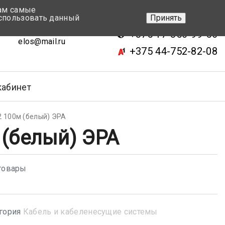
вам самые
+375 17-343-46-70
спользовать данный
Принять
ск, ул.Кижеватова 7, кор.2
+375 17-350-99-56
elos@mail.ru
+375 44-752-82-08
кабинет
 100м (белый) ЭРА
 (белый) ЭРА
товары
гория
Кабель и кабеленесущие системы