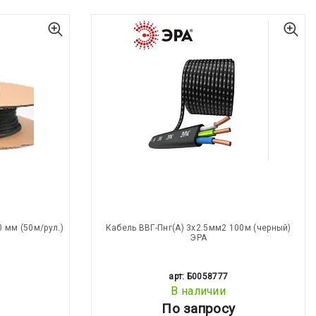
 мм (50м/рул.)
Кабель ВВГ-Пнг(А) 3х2.5мм2 100м (черный)
ЭРА
арт: Б0058777
В наличии
По запросу