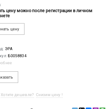
:
ать цену можно после регистрации в личном
инете
знать цену
д:
ЭРА
кул:
Б0058834
робнее
аказать
Хотите дешевле?
Снизим цену !