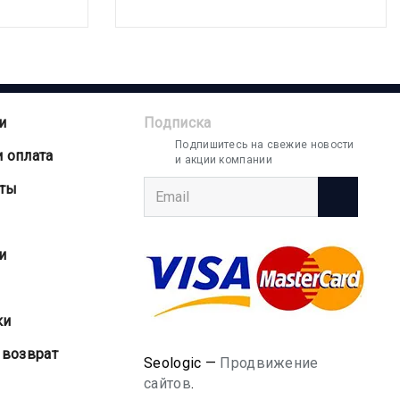
и
Подписка
Подпишитесь на свежие новости
и оплата
и акции компании
аты
и
ки
 возврат
Seologic —
Продвижение
сайтов
.