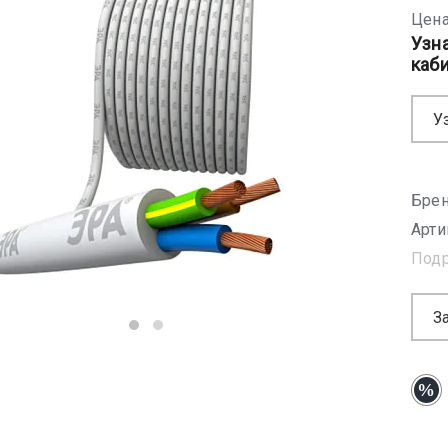
Цена
Узн
каб
У
Брен
Арти
Под
З