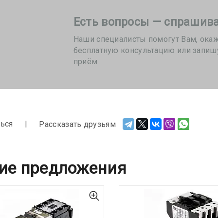
Есть вопросы — спрашива
Наши специалисты помогут Вам, ока
бесплатную консультацию или запиш
приём
ься
Рассказать друзьям
ие предложения