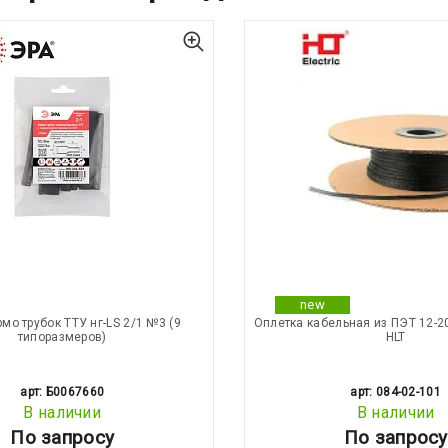
new
мо трубок ТТУ нг-LS 2/1 №3 (9
Оплетка кабельная из ПЭТ 12-20
типоразмеров)
HLT
арт: Б0067660
арт: 084-02-101
В наличии
В наличии
По запросу
По запросу