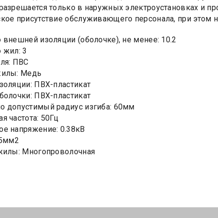
разрешается только в наружных электроустановках и п
кое присутствие обслуживающего персонала, при этом 
 внешней изоляции (оболочке), не менее: 10.2
 жил: 3
ля: ПВС
жилы: Медь
золяции: ПВХ-пластикат
болочки: ПВХ-пластикат
 допустимый радиус изгиба: 60мм
я частота: 50Гц
е напряжение: 0.38кВ
.5мм2
жилы: Многопроволочная