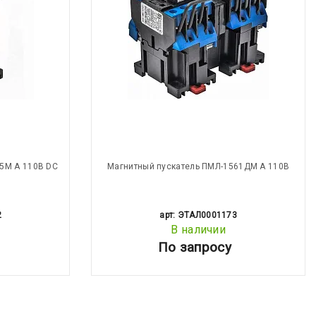
5М А 110В DC
Магнитный пускатель ПМЛ-1561ДМ А 110В
2
арт: ЭТАЛ0001173
В наличии
По запросу