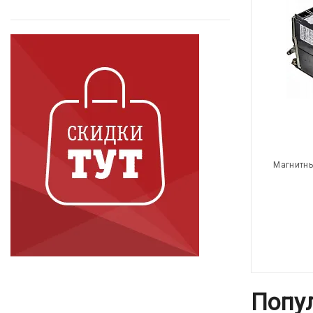
Магнитны
Попу