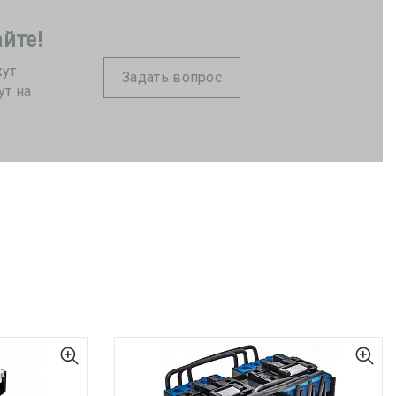
йте!
жут
Задать вопрос
ут на