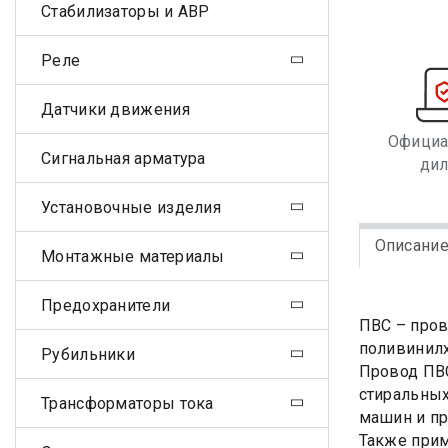
Стабилизаторы и АВР
Реле
Датчики движения
Офици
Сигнальная арматура
ди
Установочные изделия
Описани
Монтажные материалы
Предохранители
ПВС – пров
поливинилх
Рубильники
Провод ПВС
стиральных
Трансформаторы тока
машин и пр
Также прим