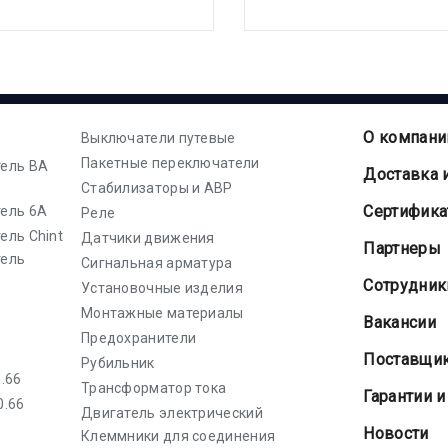
О компани
Выключатели путевые
Пакетные переключатели
ель ВА
Доставка 
Стабилизаторы и АВР
Cертифик
ель 6А
Реле
ель Chint
Датчики движения
Партнеры
тель
Сигнальная арматура
Сотрудник
Установочные изделия
Монтажные материалы
Вакансии
Предохранители
Поставщи
Рубильник
.66
Трансформатор тока
Гарантии и
0.66
Двигатель электрический
Новости
Клеммники для соединения