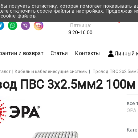
обы получать статистику, которая помогает показывать 
те отключить coocie-файлы в настройках. Продолжая и
Понедельник-Четверг:
 cookie-файлов.
емя ответа ≈ 5 мин
8.30-17.00
г.Мин
Пятница:
8.20-16.00
рантии и возврат
Статьи
Контакты
Личный 
талог
Кабель и кабеленесущие системы
Провод ПВС 3х2.5мм2
од ПВС 3х2.5мм2 100м
все 
ЭРА
Кате