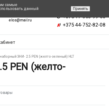
вам самые
+375 17-343-46-70
спользовать данный
Принять
ск, ул.Кижеватова 7, кор.2
+375 17-350-99-56
elos@mail.ru
+375 44-752-82-08
кабинет
наборный ЗНИ- 2.5 PEN (желто-зеленый) HLT
5 PEN (желто-
товары