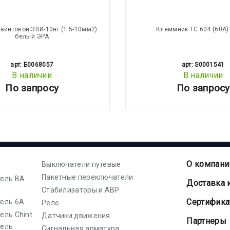
винтовой ЗВИ-10нг (1.5-10мм2)
Клеммник ТС 604 (60А)
белый ЭРА
арт: Б0068057
арт: S0001541
В наличии
В наличии
По запросу
По запросу
О компани
Выключатели путевые
Пакетные переключатели
ель ВА
Доставка 
Стабилизаторы и АВР
Cертифик
ель 6А
Реле
ель Chint
Датчики движения
Партнеры
тель
Сигнальная арматура