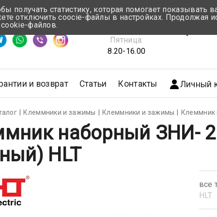
обы получать статистику, которая помогает показывать 
те отключить coocie-файлы в настройках. Продолжая и
Понедельник-Четверг:
 cookie-файлов.
емя ответа ≈ 5 мин
8.30-17.00
г.Мин
Пятница:
8.20-16.00
рантии и возврат
Статьи
Контакты
Личный 
талог
Клеммники и зажимы
Клеммники и зажимы
Клеммник 
мник наборный ЗНИ- 2.
ный) HLT
все 
HLT