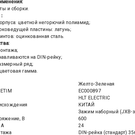
именения:
ы и сборки.
ы：
орпуса: цветной негорючий полиамид;
оковедущей пластины: латунь;
интов: оцинкованная сталь.
тва:
онтажа;
навливаются на DIN-рейку;
азмерный ряд;
цветовая гамма.
Желто-Зеленая
 ETIM
EC000897
HLT ELECTRIC
оисхождения
КИТАЙ
Зажим наборный (JXB-з
ряжение, В
600
 А
24
нтажа
DIN-рейка (стандарт) 3