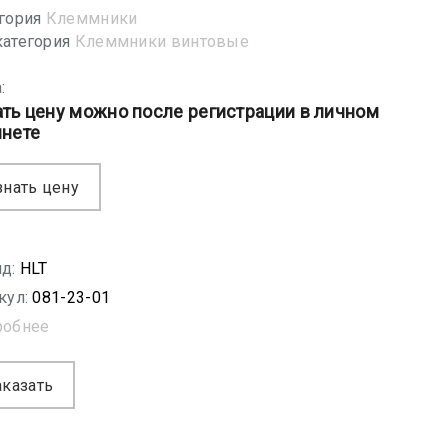
гория
Клеммники
атегория
Клеммники винтовые
:
ать цену можно после регистрации в личном
инете
знать цену
д:
HLT
кул:
081-23-01
робнее
аказать