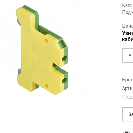
Кате
Подк
Цена
Узн
каб
У
Брен
Арти
Под
З