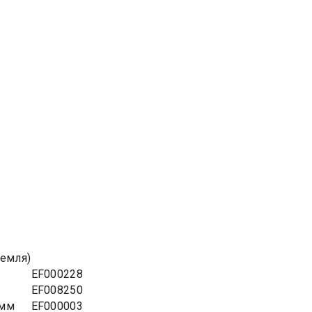
емля)
EF000228
EF008250
5мм
EF000003