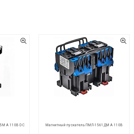
5М А 110В DC
Магнитный пускатель ПМЛ-1561ДМ А 110В