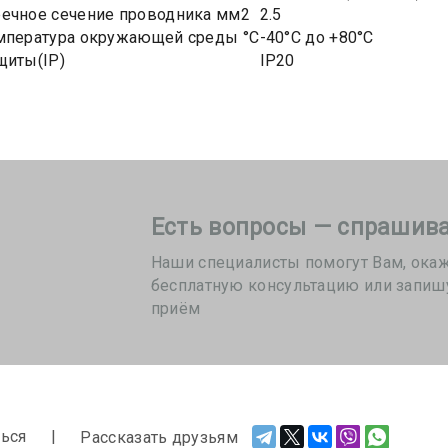
ечное сечение проводника мм2
2.5
мпература окружающей среды °C
-40°C до +80°C
щиты(IP)
IP20
Есть вопросы — спрашива
Наши специалисты помогут Вам, ока
бесплатную консультацию или запиш
приём
ься
Рассказать друзьям