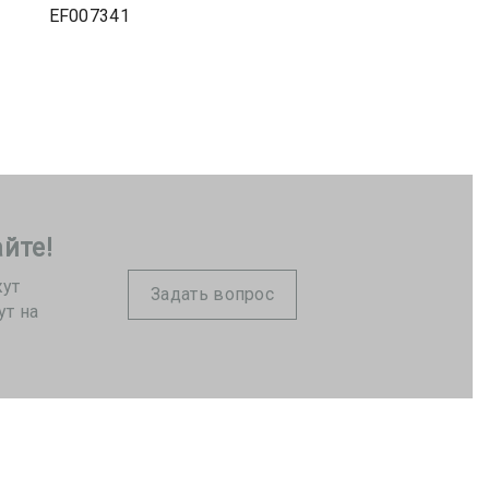
EF007341
йте!
жут
Задать вопрос
ут на