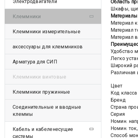
Электродвигатели
Область пр
Шкафы, щит
Материал
Клеммники
Материал к
Материал т
Клеммники измерительные
Материал в
Преимущес
аксессуары для клеммников
Удобство м
Легко уста
Арматура для СИП
Широкий р
Различная 
Клеммники винтовые
Цвет
Клеммники пружинные
Код класса
Бренд
Соединительные и вводные
Страна пр
клеммы
Серия
Номин. нап
Номин. ток,
Кабель и кабеленесущие
Способ мо
системы