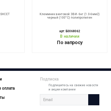
 SHCET
Клеммник винтовой ЗВИ- 6нг (1.0-6мм2)
черный (100°С) полипропилен
арт: Б0068062
В наличии
По запросу
и
Подписка
Подпишитесь на свежие новости
и оплата
и акции компании
аты