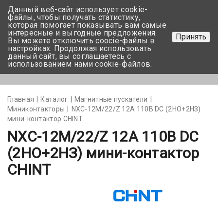
Данный веб-сайт использует cookie-
+375 17-350-99-56
файлы, чтобы получать статистику,
которая помогает показывать вам самые
+375 44-752-82-08
интересные и выгодные предложения.
Принять
Вы можете отключить coocie-файлы в
Задать вопрос
настройках. Продолжая использовать
данный сайт, вы соглашаетесь с
использованием нами cookie-файлов.
Меню
Главная
Каталог
Магнитные пускатели
Миниконтакторы
NXC-12M/22/Z 12A 110В DC (2НО+2НЗ)
мини-контактор CHINT
NXC-12M/22/Z 12A 110В DC
(2НО+2НЗ) мини-контактор
CHINT