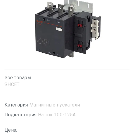
все товары
SHСET
Категория
Магнитные пускатели
Подкатегория
На ток 100-125А
Цена: