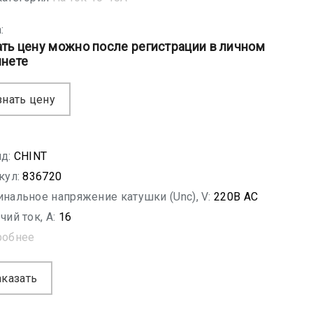
:
ать цену можно после регистрации в личном
инете
знать цену
д:
CHINT
кул:
836720
нальное напряжение катушки (Unc), V:
220В АС
чий ток, A:
16
робнее
аказать