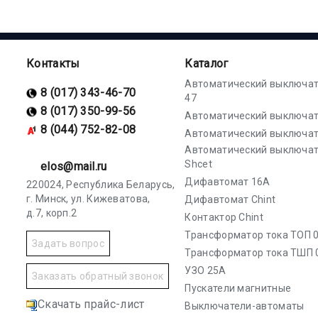
Контакты
Каталог
Автоматический выключат
8 (017) 343-46-70
47
8 (017) 350-99-56
Автоматический выключат
8 (044) 752-82-08
Автоматический выключат
Автоматический выключа
Shcet
elos@mail.ru
Дифавтомат 16А
220024, Республика Беларусь,
г. Минск, ул. Кижеватова,
Дифавтомат Chint
д.7, корп.2
Контактор Chint
Трансформатор тока ТОП 0
Задать вопрос
Трансформатор тока ТШП 
УЗО 25А
Заказать обратный звонок
Пускатели магнитные
Скачать прайс-лист
Выключатели-автоматы