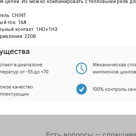
 цепей. Их можно комбинировать с тепловыми реле для
ель: CHINT
й ток: 16А
льный контакт: 1НО+1НЗ
равления: 220В
Есть вопросы — спрашива