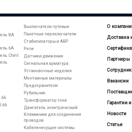
О компани
Выключатели путевые
Пакетные переключатели
ель ВА
Доставка 
Стабилизаторы и АВР
Cертифик
ель 6А
Реле
ель Chint
Датчики движения
Партнеры
тель
Сигнальная арматура
Сотрудник
Установочные изделия
Монтажные материалы
Вакансии
Предохранители
Поставщи
Рубильник
.66
Трансформатор тока
Гарантии и
0.66
Двигатель электрический
Новости
Клеммники для соединения
проводов
Статьи
Кабеленесущие системы