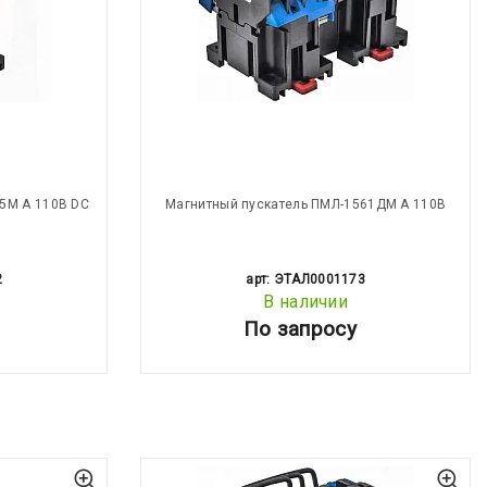
5М А 110В DC
Магнитный пускатель ПМЛ-1561ДМ А 110В
2
арт: ЭТАЛ0001173
В наличии
По запросу