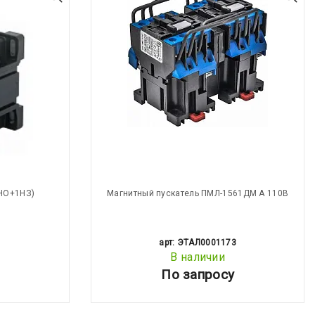
1НО+1НЗ)
Магнитный пускатель ПМЛ-1561ДМ А 110В
арт: ЭТАЛ0001173
В наличии
По запросу