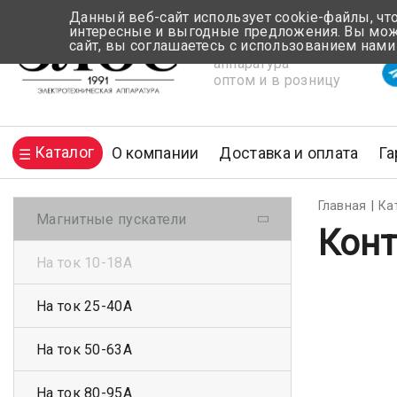
Данный веб-сайт использует cookie-файлы, чт
интересные и выгодные предложения. Вы може
сайт, вы соглашаетесь с использованием нами
Электротехническая
Вр
аппаратура
оптом и в розницу
Каталог
О компании
Доставка и оплата
Га
Главная
Ка
Магнитные пускатели
Конт
На ток 10-18А
На ток 25-40А
На ток 50-63А
На ток 80-95А