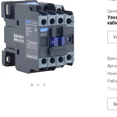
Цена
Узн
каб
У
Брен
Арти
Номи
Рабо
Под
З