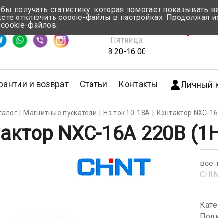
обы получать статистику, которая помогает показывать 
те отключить coocie-файлы в настройках. Продолжая и
Понедельник-Четверг:
 cookie-файлов.
емя ответа ≈ 5 мин
8.30-17.00
г.Мин
Пятница:
8.20-16.00
рантии и возврат
Статьи
Контакты
Личный 
талог
Магнитные пускатели
На ток 10-18А
Контактор NXC-16
актор NXC-16A 220В (1
все 
CHI
Кате
Подк