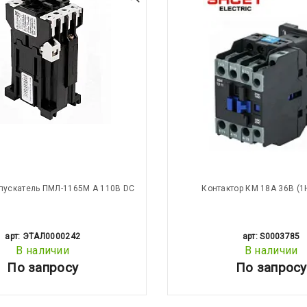
пускатель ПМЛ-1165М А 110В DC
Контактор КМ 18А 36В (
арт: ЭТАЛ0000242
арт: S0003785
В наличии
В наличии
По запросу
По запросу