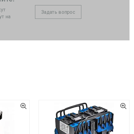
жут
Задать вопрос
ут на