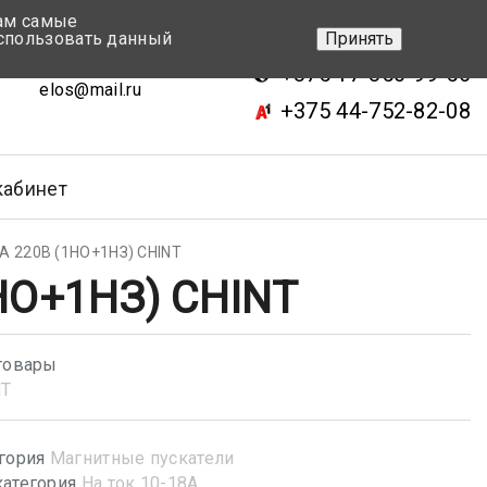
вам самые
+375 17-343-46-70
спользовать данный
Принять
ск, ул.Кижеватова 7, кор.2
+375 17-350-99-56
elos@mail.ru
+375 44-752-82-08
кабинет
A 220В (1НО+1НЗ) CHINT
НО+1НЗ) CHINT
товары
NT
гория
Магнитные пускатели
атегория
На ток 10-18А