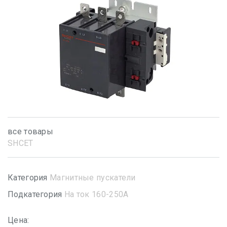
все товары
SHСET
Категория
Магнитные пускатели
Подкатегория
На ток 160-250А
Цена: