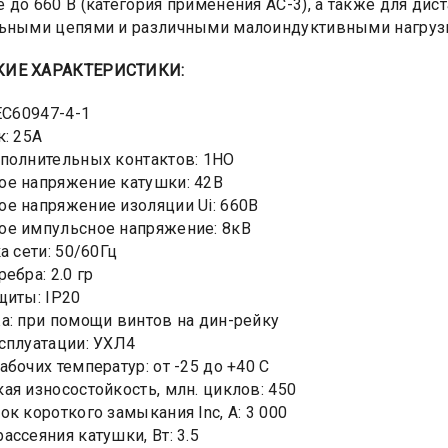
 до 660 В (категория применения АС-3), а также для ди
ьными цепями и различными малоиндуктивными нагрузка
КИЕ ХАРАКТЕРИСТИКИ:
IEC60947-4-1
к: 25А
полнительных контактов: 1HO
е напряжение катушки: 42В
е напряжение изоляции Ui: 660В
ое импульсное напряжение: 8кВ
а сети: 50/60Гц
ебра: 2.0 гр
щиты: IP20
а: при помощи винтов на дин-рейку
сплуатации: УХЛ4
абочих температур: от -25 до +40 С
ая износостойкость, млн. циклов: 450
ок короткого замыкания Inc, А: 3 000
ассеяния катушки, Вт: 3.5