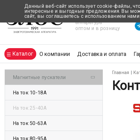
Данный веб-сайт использует cookie-файлы, чт
интересные и выгодные предложения. Вы може
сайт, вы соглашаетесь с использованием нами
Электротехническая
Вр
аппаратура
оптом и в розницу
Каталог
О компании
Доставка и оплата
Га
Главная
Ка
Магнитные пускатели
Конт
На ток 10-18А
На ток 25-40А
На ток 50-63А
На ток 80-95А