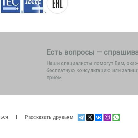
Есть вопросы — спрашива
Наши специалисты помогут Вам, ока
бесплатную консультацию или запиш
приём
ься
Рассказать друзьям