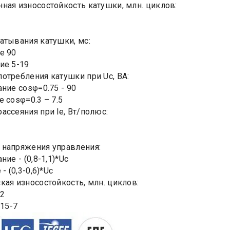
ная износостойкость катушки, млн. циклов:
атывания катушки, мс:
е 90
ие 5-19
отребления катушки при Uc, ВА:
ание cosφ=0.75 - 90
е cosφ=0.3 – 7.5
ассеяния при le, Вт/полюс:
напряжения управления:
ние - (0,8-1,1)*Uc
- (0,3-0,6)*Uc
кая износостойкость, млн. циклов:
 2
 15-7