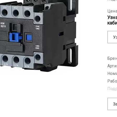
Цена
Узн
каб
У
Брен
Арти
Номи
Рабо
Под
З