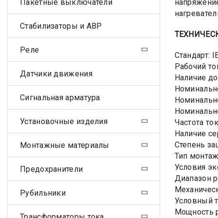
Пакетные выключатели
напряжение
нагревател
Стабилизаторы и АВР
ТЕХНИЧЕС
Реле
Стандарт: 
Рабочий то
Датчики движения
Наличие до
Номинально
Сигнальная арматура
Номинально
Номинальн
Установочные изделия
Частота ток
Наличие сер
Степень за
Монтажные материалы
Тип монтаж
Условия эк
Предохранители
Диапазон р
Механическ
Рубильники
Условный т
Мощность р
Трансформаторы тока