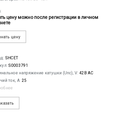
:
ать цену можно после регистрации в личном
инете
знать цену
д:
SHСET
кул:
S0003791
нальное напряжение катушки (Unc), V:
42B AC
чий ток, A:
25
робнее
аказать