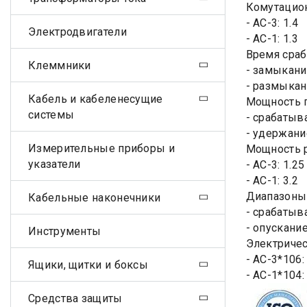
Комутацион
- АС-3: 1.4
Электродвигатели
- АС-1: 1.3
Время сраб
Клеммники
- замыкани
- размыкан
Кабель и кабеленесущие
Мощность п
системы
- срабатыв
- удержани
Измерительные приборы и
Мощность р
указатели
- АС-3: 1.25
- АС-1: 3.2
Диапазоны 
Кабельные наконечники
- срабатыва
- опускание 
Инструменты
Электричес
- АС-3*106:
Ящики, щитки и боксы
- АС-1*104:
Средства защиты