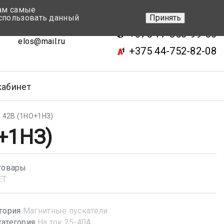
вам самые
+375 17-343-46-70
спользовать данный
Принять
ск, ул.Кижеватова 7, кор.2
+375 17-350-99-56
elos@mail.ru
+375 44-752-82-08
кабинет
 42В (1НО+1НЗ)
+1НЗ)
товары
ET
гория
Магнитные пускатели
атегория
На ток 25-40А