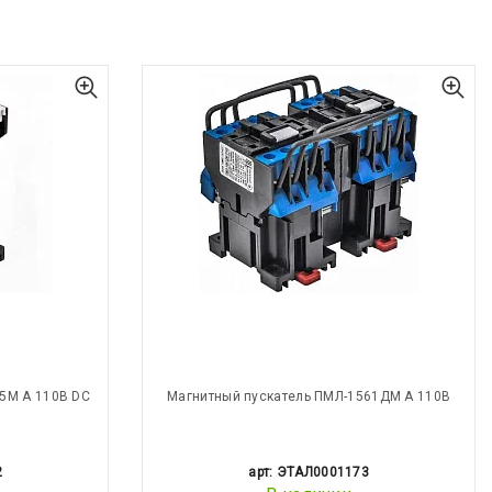
5М А 110В DC
Магнитный пускатель ПМЛ-1561ДМ А 110В
2
арт: ЭТАЛ0001173