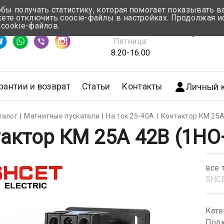
обы получать статистику, которая помогает показывать 
те отключить coocie-файлы в настройках. Продолжая и
Понедельник-Четверг:
 cookie-файлов.
емя ответа ≈ 5 мин
8.30-17.00
г.Мин
Пятница:
8.20-16.00
рантии и возврат
Статьи
Контакты
Личный 
талог
Магнитные пускатели
На ток 25-40А
Контактор КМ 25А
актор КМ 25А 42В (1НО
все 
SHС
Кате
Подк