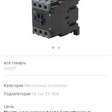
все товары
SHСET
Категория
Магнитные пускатели
Подкатегория
На ток 25-40А
Цена: