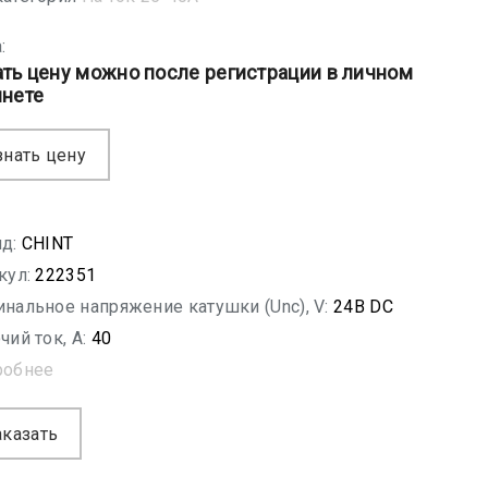
:
ать цену можно после регистрации в личном
инете
знать цену
д:
CHINT
кул:
222351
нальное напряжение катушки (Unc), V:
24В DC
чий ток, A:
40
робнее
аказать