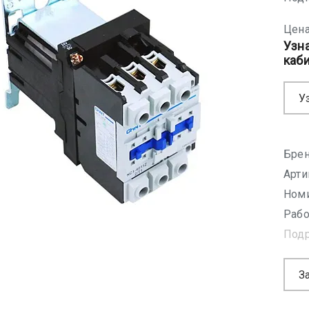
Цена
Узн
каб
У
Брен
Арти
Номи
Рабо
Под
З