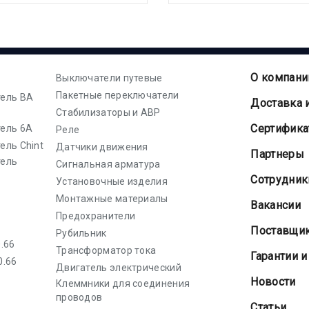
О компани
Выключатели путевые
Пакетные переключатели
ель ВА
Доставка 
Стабилизаторы и АВР
Cертифик
ель 6А
Реле
ель Chint
Датчики движения
Партнеры
тель
Сигнальная арматура
Сотрудник
Установочные изделия
Монтажные материалы
Вакансии
Предохранители
Поставщи
Рубильник
.66
Трансформатор тока
Гарантии и
0.66
Двигатель электрический
Новости
Клеммники для соединения
проводов
Статьи