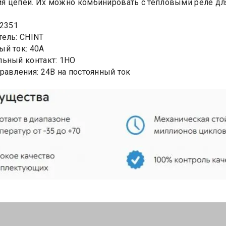
 цепей. Их можно комбинировать с тепловыми реле для
22351
ель: CHINT
й ток: 40А
ьный контакт: 1НО
равления: 24В на постоянный ток