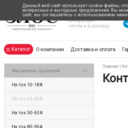
Данный веб-сайт использует cookie-файлы, чт
интересные и выгодные предложения. Вы може
сайт, вы соглашаетесь с использованием нами
Электротехническая
Вр
аппаратура
оптом и в розницу
Каталог
О компании
Доставка и оплата
Га
Главная
Ка
Магнитные пускатели
Конт
На ток 10-18А
На ток 25-40А
На ток 50-63А
На ток 80-95А