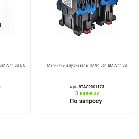
5М А 110В DC
Магнитный пускатель ПМЛ-1561ДМ А 110В
2
арт: ЭТАЛ0001173
В наличии
По запросу