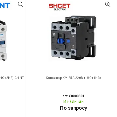
2НО+2НЗ) CHINT
Контактор КМ 25А 220В (1НО+1НЗ)
арт: S0003801
В наличии
По запросу