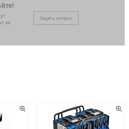
йте!
жут
Задать вопрос
ут на