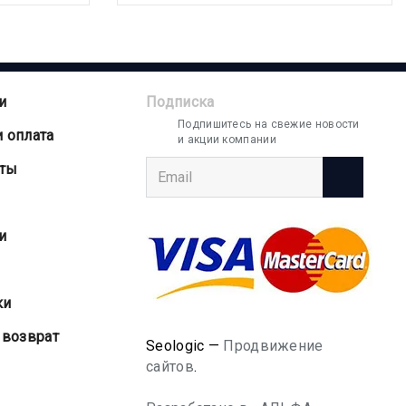
и
Подписка
Подпишитесь на свежие новости
и оплата
и акции компании
аты
и
ки
 возврат
Seologic —
Продвижение
сайтов
.