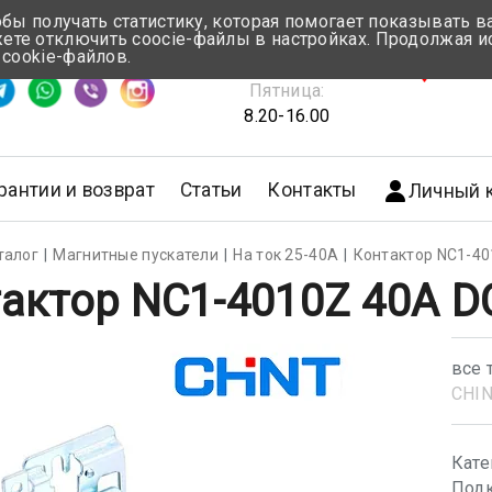
обы получать статистику, которая помогает показывать 
те отключить coocie-файлы в настройках. Продолжая и
Понедельник-Четверг:
 cookie-файлов.
емя ответа ≈ 5 мин
8.30-17.00
г.Мин
Пятница:
8.20-16.00
рантии и возврат
Статьи
Контакты
Личный 
талог
Магнитные пускатели
На ток 25-40А
Контактор NC1-40
актор NC1-4010Z 40A D
все 
CHI
Кате
Подк