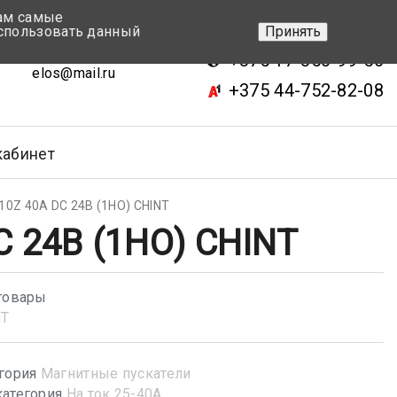
вам самые
+375 17-343-46-70
спользовать данный
Принять
ск, ул.Кижеватова 7, кор.2
+375 17-350-99-56
elos@mail.ru
+375 44-752-82-08
кабинет
10Z 40A DC 24В (1НО) CHINT
C 24В (1НО) CHINT
товары
NT
гория
Магнитные пускатели
атегория
На ток 25-40А