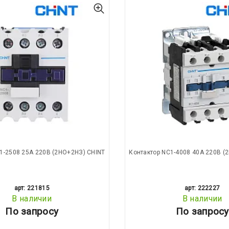
1-2508 25A 220В (2НО+2НЗ) CHINT
Контактор NC1-4008 40A 220В (
арт: 221815
арт: 222227
В наличии
В наличии
По запросу
По запросу