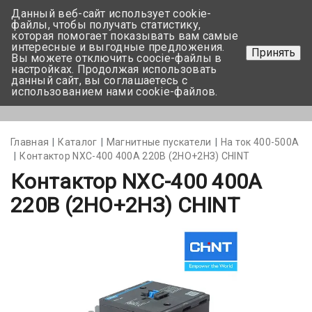
Данный веб-сайт использует cookie-
+375 17-350-99-56
файлы, чтобы получать статистику,
которая помогает показывать вам самые
+375 44-752-82-08
интересные и выгодные предложения.
Принять
Вы можете отключить coocie-файлы в
Задать вопрос
настройках. Продолжая использовать
данный сайт, вы соглашаетесь с
использованием нами cookie-файлов.
Меню
Главная
Каталог
Магнитные пускатели
На ток 400-500А
Контактор NXC-400 400A 220В (2НО+2НЗ) CHINT
Контактор NXC-400 400A
220В (2НО+2НЗ) CHINT