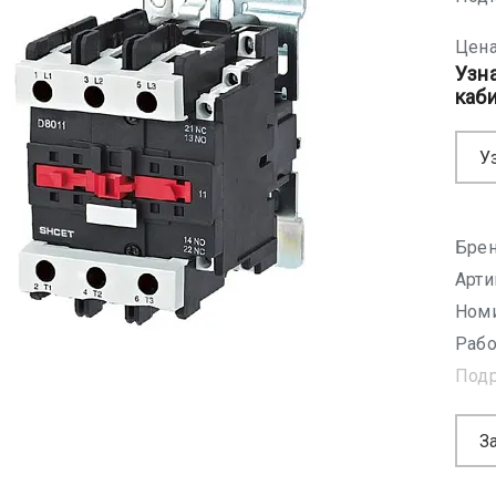
Цена
Узн
каб
У
Брен
Арти
Номи
Рабо
Под
З