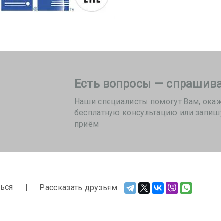
Есть вопросы — спрашива
Наши специалисты помогут Вам, ока
бесплатную консультацию или запиш
приём
ься
Рассказать друзьям