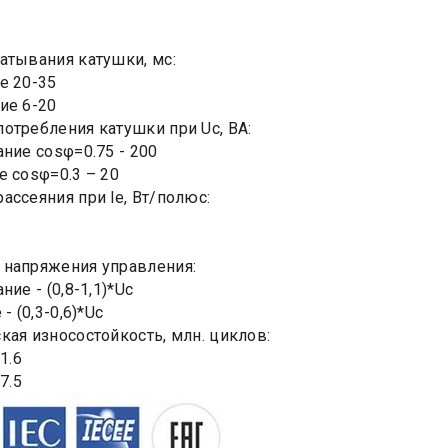
атывания катушки, мс:
е 20-35
ие 6-20
отребления катушки при Uc, ВА:
ание cosφ=0.75 - 200
е cosφ=0.3 – 20
ассеяния при le, Вт/полюс:
напряжения управления:
ние - (0,8-1,1)*Uc
- (0,3-0,6)*Uc
кая износостойкость, млн. циклов:
1.6
7.5