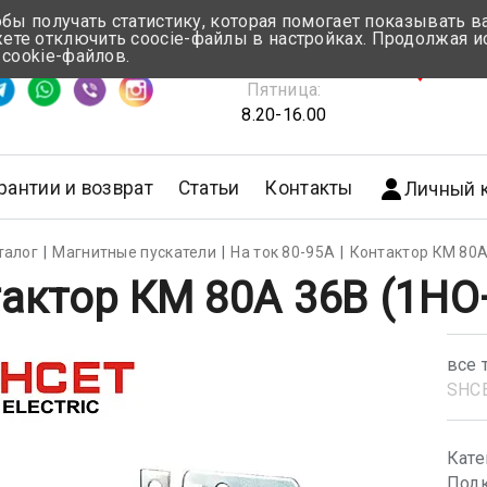
обы получать статистику, которая помогает показывать 
те отключить coocie-файлы в настройках. Продолжая и
Понедельник-Четверг:
 cookie-файлов.
емя ответа ≈ 5 мин
8.30-17.00
г.Мин
Пятница:
8.20-16.00
рантии и возврат
Статьи
Контакты
Личный 
талог
Магнитные пускатели
На ток 80-95А
Контактор КМ 80А
актор КМ 80А 36В (1НО
все 
SHС
Кате
Подк