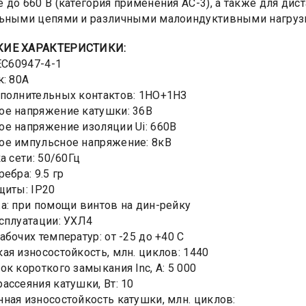
 до 660 В (категория применения АС-3), а также для ди
ьными цепями и различными малоиндуктивными нагрузка
КИЕ ХАРАКТЕРИСТИКИ:
IEC60947-4-1
к: 80А
полнительных контактов: 1HO+1НЗ
е напряжение катушки: 36В
е напряжение изоляции Ui: 660В
ое импульсное напряжение: 8кВ
а сети: 50/60Гц
ебра: 9.5 гр
щиты: IP20
а: при помощи винтов на дин-рейку
сплуатации: УХЛ4
абочих температур: от -25 до +40 С
ая износостойкость, млн. циклов: 1440
ок короткого замыкания Inc, А: 5 000
ассеяния катушки, Вт: 10
ная износостойкость катушки, млн. циклов: