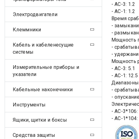
- АС-3: 1.2
- АС-1: 1.2
Электродвигатели
Время сраб
- замыкани
Клеммники
- размыкан
Мощность п
Кабель и кабеленесущие
- срабатыв
системы
- удержани
Мощность р
Измерительные приборы и
- АС-3: 5.1
указатели
- АС-1: 12.5
Диапазоны 
Кабельные наконечники
- срабатыва
- опускание 
Электричес
Инструменты
- АС-3*106: 
- АС-1*104: 
Ящики, щитки и боксы
Средства защиты