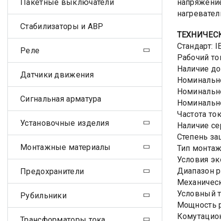
Пакетные выключатели
напряжение
нагревател
Стабилизаторы и АВР
ТЕХНИЧЕС
Стандарт: 
Реле
Рабочий то
Наличие до
Датчики движения
Номинально
Номинально
Сигнальная арматура
Номинальн
Частота ток
Установочные изделия
Наличие сер
Степень за
Монтажные материалы
Тип монтаж
Условия эк
Диапазон р
Предохранители
Механическ
Условный т
Рубильники
Мощность р
Комутацион
Трансформаторы тока