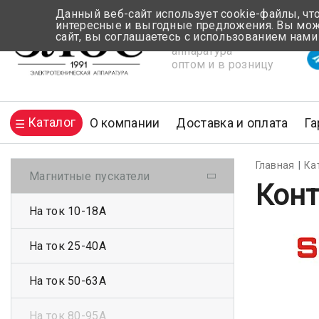
Данный веб-сайт использует cookie-файлы, чт
интересные и выгодные предложения. Вы може
сайт, вы соглашаетесь с использованием нами
Электротехническая
Вр
аппаратура
оптом и в розницу
Каталог
О компании
Доставка и оплата
Га
Главная
Ка
Магнитные пускатели
Конт
На ток 10-18А
На ток 25-40А
На ток 50-63А
На ток 80-95А