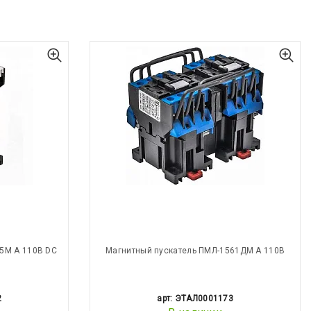
5М А 110В DC
Магнитный пускатель ПМЛ-1561ДМ А 110В
2
арт: ЭТАЛ0001173