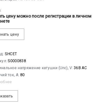
:
ать цену можно после регистрации в личном
инете
знать цену
д:
SHСET
кул:
S0000838
нальное напряжение катушки (Unc), V:
36B AC
чий ток, A:
80
робнее
аказать