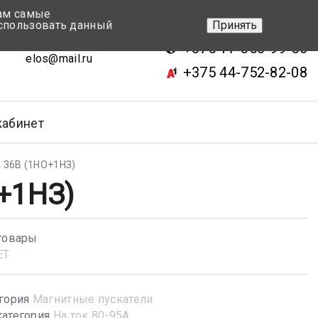
вам самые
+375 17-343-46-70
спользовать данный
Принять
ск, ул.Кижеватова 7, кор.2
+375 17-350-99-56
elos@mail.ru
+375 44-752-82-08
кабинет
 36В (1НО+1НЗ)
+1НЗ)
товары
ET
гория
Магнитные пускатели
атегория
На ток 80-95А