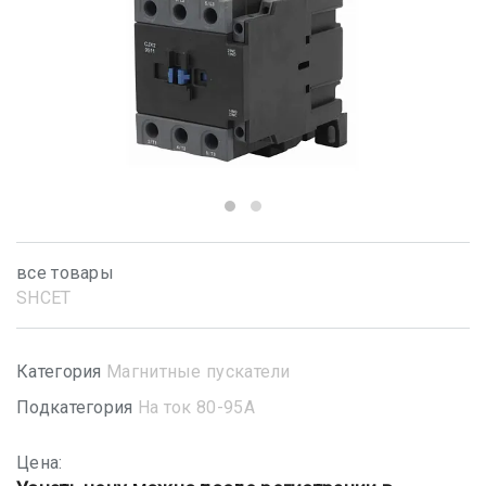
все товары
SHСET
Категория
Магнитные пускатели
Подкатегория
На ток 80-95А
Цена: