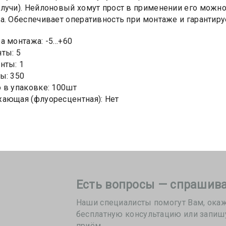
лучи). Нейлоновый хомут прост в применении его можно
а. Обеспечивает оперативность при монтаже и гаранти
 монтажа: -5...+60
ты: 5
нты: 1
ы: 350
 в упаковке: 100шт
ающая (флуоресцентная): Нет
Есть вопросы — спрашива
Наши специалисты помогут Вам, ока
бесплатную консультацию или запиш
приём