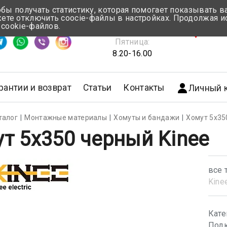
обы получать статистику, которая помогает показывать 
те отключить coocie-файлы в настройках. Продолжая и
Понедельник-Четверг:
 cookie-файлов.
емя ответа ≈ 5 мин
8.30-17.00
г.Мин
Пятница:
8.20-16.00
рантии и возврат
Статьи
Контакты
Личный 
талог
Монтажные материалы
Хомуты и бандажи
Хомут 5х35
т 5х350 черный Kinee
все 
Kine
Кате
Подк