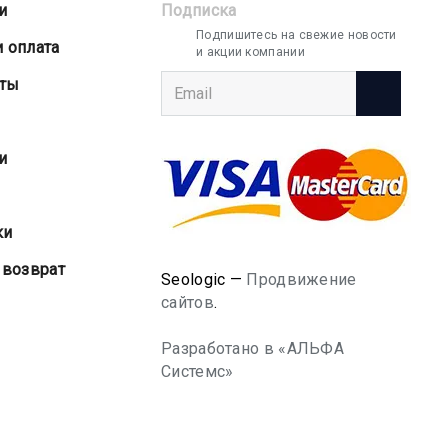
и
Подписка
Подпишитесь на свежие новости
и оплата
и акции компании
аты
и
ки
 возврат
Seologic —
Продвижение
сайтов
.
Разработано в «АЛЬФА
Системс»