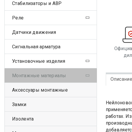
Стабилизаторы и АВР
Реле
Датчики движения
Сигнальная арматура
Офици
ди
Установочные изделия
Монтажные материалы
Описани
Аксессуары монтажные
Нейлоновой
Замки
применяетс
работах. И
Изолента
производны
добавляетс