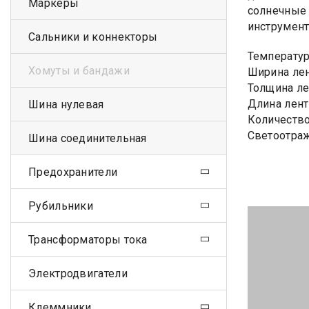
Маркеры
солнечные 
инструмент
Сальники и коннекторы
Температура
Хомуты и бандажи
Ширина лен
Толщина ле
Длина лент
Шина нулевая
Количество
Светоотраж
Шина соединительная
Предохранители
Рубильники
Трансформаторы тока
Электродвигатели
Клеммники