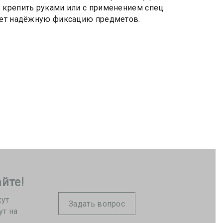
 крепить руками или с применением спец
рует надёжную фиксацию предметов.
йте!
жут
Задать вопрос
ут на