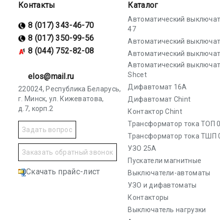
Контакты
Каталог
Автоматический выключат
8 (017) 343-46-70
47
8 (017) 350-99-56
Автоматический выключат
8 (044) 752-82-08
Автоматический выключат
Автоматический выключа
Shcet
elos@mail.ru
Дифавтомат 16А
220024, Республика Беларусь,
г. Минск, ул. Кижеватова,
Дифавтомат Chint
д.7, корп.2
Контактор Chint
Трансформатор тока ТОП 0
Задать вопрос
Трансформатор тока ТШП 
УЗО 25А
Заказать обратный звонок
Пускатели магнитные
Скачать прайс-лист
Выключатели-автоматы
УЗО и дифавтоматы
Контакторы
Выключатель нагрузки