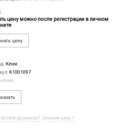
:
ать цену можно после регистрации в личном
инете
знать цену
д:
Kinee
кул:
K1001097
робнее
аказать
Хотите дешевле?
Снизим цену !