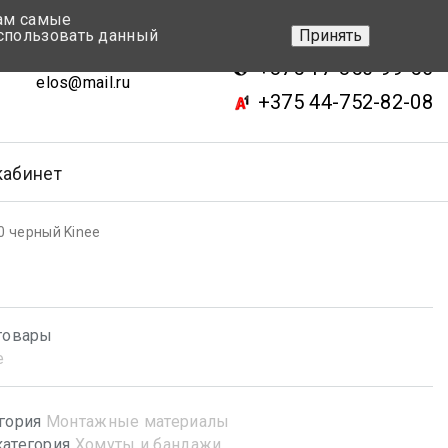
вам самые
+375 17-343-46-70
спользовать данный
Принять
ск, ул.Кижеватова 7, кор.2
+375 17-350-99-56
elos@mail.ru
+375 44-752-82-08
кабинет
0 черный Kinee
товары
e
гория
Монтажные материалы
атегория
Хомуты и бандажи