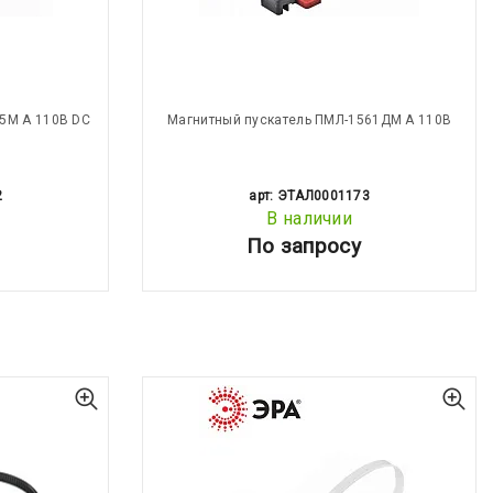
5М А 110В DC
Магнитный пускатель ПМЛ-1561ДМ А 110В
2
арт: ЭТАЛ0001173
В наличии
По запросу