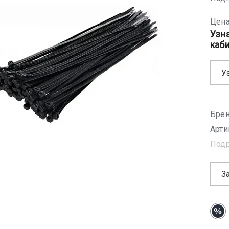
Цена
Узн
каб
У
Брен
Арти
Под
З