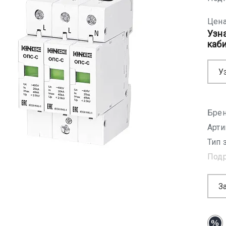
Цена
Узн
каб
У
Брен
Арти
Тип 
Под
З