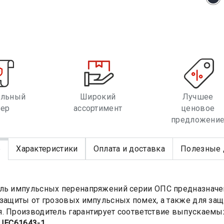
альный
Широкий
Лучшее
лер
ассортимент
ценовое
предложени
е
Характеристики
Оплата и доставка
Полезные 
ель импульсных перенапряжений серии ОПС предназнач
 защиты от грозовых импульсных помех, а также для защ
. Производитель гарантирует соответствие выпускаемы
м
IEC61643-1
.