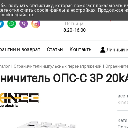
обы получать статистику, которая помогает показывать 
те отключить coocie-файлы в настройках. Продолжая и
Понедельник-Четверг:
 cookie-файлов.
емя ответа ≈ 5 мин
8.30-17.00
г.Мин
Пятница:
8.20-16.00
рантии и возврат
Статьи
Контакты
Личный 
талог
Ограничители импульсных перенапряжений
Ограничит
ничитель ОПС-С 3P 20k
все 
Kine
Кате
Подк