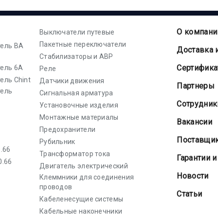
О компани
Выключатели путевые
Пакетные переключатели
ель ВА
Доставка 
Стабилизаторы и АВР
Cертифик
ель 6А
Реле
ель Chint
Датчики движения
Партнеры
тель
Сигнальная арматура
Сотрудник
Установочные изделия
Монтажные материалы
Вакансии
Предохранители
Поставщи
Рубильник
.66
Трансформатор тока
Гарантии и
0.66
Двигатель электрический
Новости
Клеммники для соединения
проводов
Статьи
Кабеленесущие системы
Кабельные наконечники