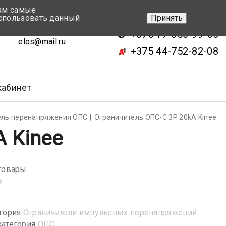
вам самые
+375 17-343-46-70
спользовать данный
Принять
ск, ул.Кижеватова 7, кор.2
+375 17-350-99-56
elos@mail.ru
+375 44-752-82-08
кабинет
ель перенапряжения ОПС
Ограничитель ОПС-С 3P 20kA Kinee
A Kinee
товары
e
гория
Ограничители импульсных перенапряжений
атегория
ОПС