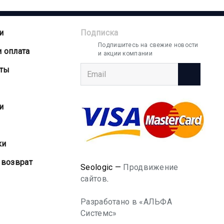
и
Подписка
Подпишитесь на свежие новости
и оплата
и акции компании
аты
и
ки
 возврат
Seologic —
Продвижение
сайтов
.
Разработано в «АЛЬФА
Системс»