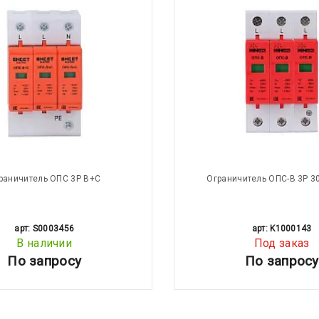
раничитель ОПС 3P В+С
Ограничитель ОПС-В 3P 3
арт: S0003456
арт: K1000143
В наличии
Под заказ
По запросу
По запросу