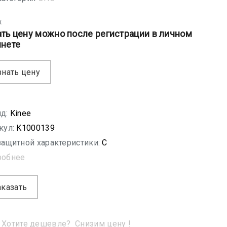
:
ать цену можно после регистрации в личном
инете
знать цену
д:
Kinee
кул:
K1000139
защитной характеристики:
C
робнее
аказать
Хотите дешевле?
Снизим цену !