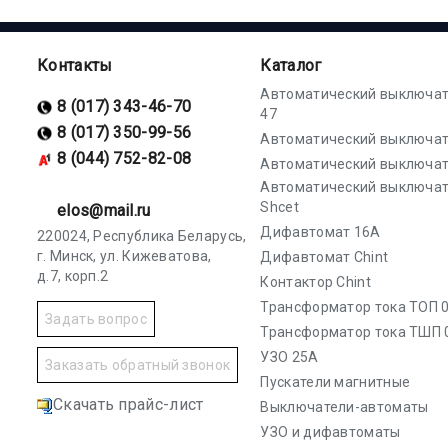
Контакты
Каталог
Автоматический выключат
8 (017) 343-46-70
47
8 (017) 350-99-56
Автоматический выключат
8 (044) 752-82-08
Автоматический выключат
Автоматический выключа
Shcet
elos@mail.ru
Дифавтомат 16А
220024, Республика Беларусь,
г. Минск, ул. Кижеватова,
Дифавтомат Chint
д.7, корп.2
Контактор Chint
Трансформатор тока ТОП 0
Задать вопрос
Трансформатор тока ТШП 
УЗО 25А
Заказать обратный звонок
Пускатели магнитные
Скачать прайс-лист
Выключатели-автоматы
УЗО и дифавтоматы