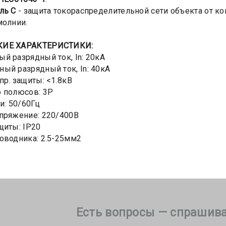
ль С
- защита токораспределительной сети объекта от к
 молнии.
КИЕ ХАРАКТЕРИСТИКИ:
й разрядный ток, In: 20кА
ый разрядный ток, In: 40кА
пр. защиты: <1.8кВ
 полюсов: 3Р
и: 50/60Гц
пряжение: 220/400В
щиты: IP20
оводника: 2.5-25мм2
Есть вопросы — спрашива