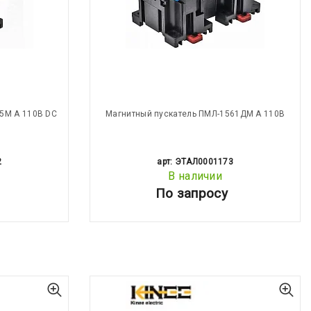
5М А 110В DC
Магнитный пускатель ПМЛ-1561ДМ А 110В
2
арт: ЭТАЛ0001173
В наличии
По запросу