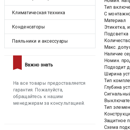
Номин. на
Тип включ
Климатическая техника
С монтажн
Материал
Конденсаторы
Этикетка, 
Подсветка
Количеств
Паяльники и аксессуары
Макс. допу
Наличие се
Номин. про
Важно знать
Подходит 
Ширина уст
Тип компл
На все товары предоставляется
Глубина ус
гарантия. Пожалуйста,
Сигнальный
обращайтесь к нашим
Выключате
менеджерам за консультацией.
Тип элемен
Конструкци
Защитное 
Схема под