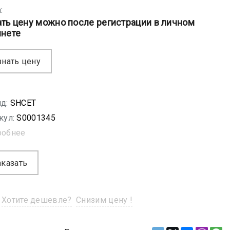
:
ать цену можно после регистрации в личном
инете
знать цену
д:
SHСET
кул:
S0001345
робнее
аказать
Хотите дешевле?
Снизим цену !