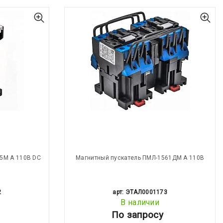
5М А 110В DC
Магнитный пускатель ПМЛ-1561ДМ А 110В
2
арт: ЭТАЛ0001173
В наличии
По запросу