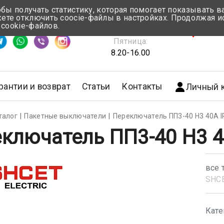
обы получать статистику, которая помогает показывать 
те отключить coocie-файлы в настройках. Продолжая и
Понедельник-Четверг:
 cookie-файлов.
емя ответа ≈ 5 мин
8.30-17.00
г.Мин
Пятница:
8.20-16.00
рантии и возврат
Статьи
Контакты
Личный 
талог
Пакетные выключатели
Переключатель ПП3-40 Н3 40А I
ключатель ПП3-40 Н3 4
все 
SHС
Кате