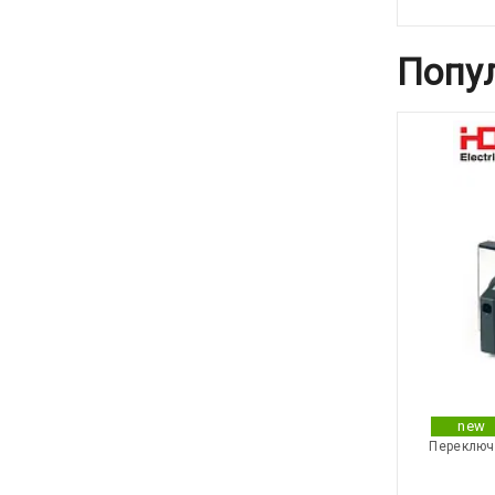
Попу
new
Переключа