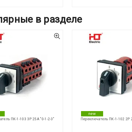
лярные в разделе
new
тель ПК-1-103 3Р 25А "0-1-2-3"
Переключатель ПК-1-102 2Р 2