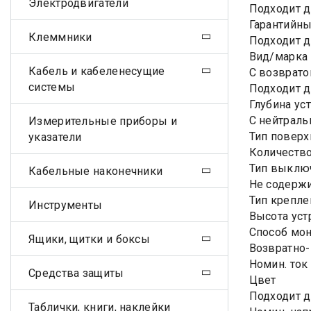
Электродвигатели
Подходит д
Гарантийны
Клеммники
Подходит д
Вид/марка 
Кабель и кабеленесущие
С возврато
системы
Подходит д
Глубина уст
С нейтрал
Измерительные приборы и
Тип поверх
указатели
Количество
Тип выклю
Кабельные наконечники
Не содержи
Тип крепле
Инструменты
Высота уст
Способ мо
Ящики, щитки и боксы
Возвратно
Номин. ток
Средства защиты
Цвет
Подходит д
Таблички, книги, наклейки