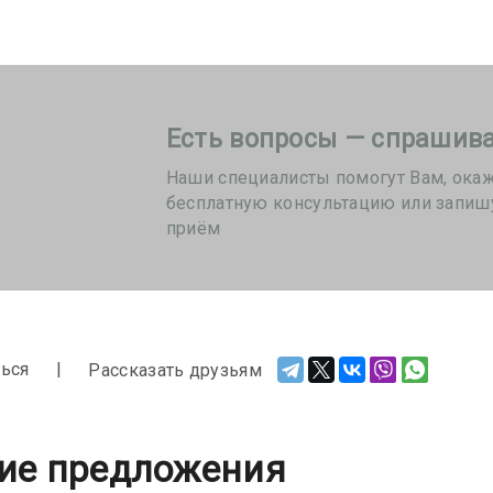
Есть вопросы — спрашива
Наши специалисты помогут Вам, ока
бесплатную консультацию или запиш
приём
ься
Рассказать друзьям
ие предложения