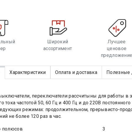
альный
Широкий
Лучшее
лер
ассортимент
ценовое
предложени
е
Характеристики
Оплата и доставка
Полезные 
ыключатели, переключатели рассчитыны для работы в 
о тока частотой 50, 60 Гц и 400 Гц и до 220В постоянно
ледующих режимах: продолжительном, прерывисто-прод
ий не более 120 раз в час.
о полюсов
3