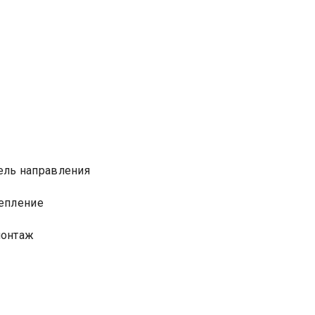
)
ель направления
епление
монтаж