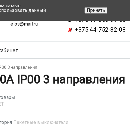
вам самые
+375 17-343-46-70
спользовать данный
Принять
ск, ул.Кижеватова 7, кор.2
+375 17-350-99-56
elos@mail.ru
+375 44-752-82-08
кабинет
P00 3 направления
0А IP00 3 направления
товары
ET
гория
Пакетные выключатели