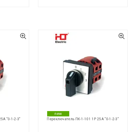
new
5А "0-1-2-3"
Переключатель ПК-1-101 1Р 25А "0-1-2-3"