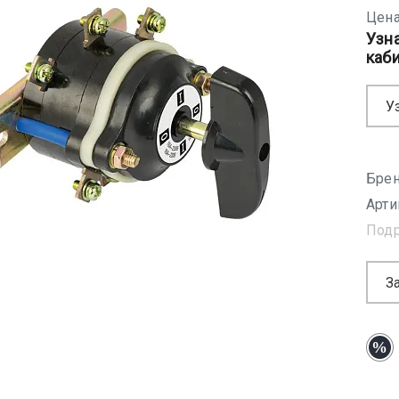
Цена
Узн
каб
У
Брен
Арти
Под
З