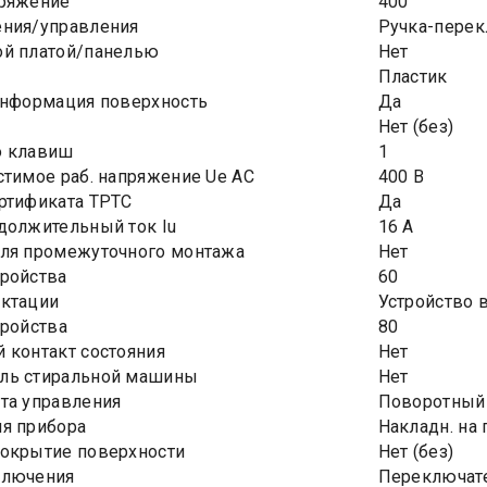
пряжение
400
ения/управления
Ручка-перек
ой платой/панелью
Нет
Пластик
информация поверхность
Да
Нет (без)
о клавиш
1
стимое раб. напряжение Ue AC
400 В
ртификата ТРТС
Да
должительный ток Iu
16 А
для промежуточного монтажа
Нет
ройства
60
ектации
Устройство 
тройства
80
 контакт состояния
Нет
ль стиральной машины
Нет
та управления
Поворотный
я прибора
Накладн. на
покрытие поверхности
Нет (без)
ключения
Переключате