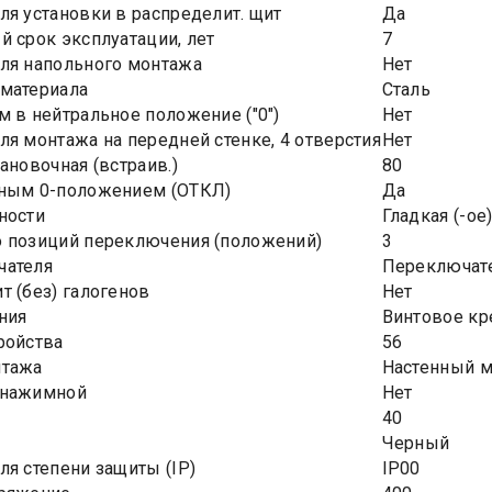
ля установки в распределит. щит
Да
й срок эксплуатации, лет
7
ля напольного монтажа
Нет
материала
Сталь
м в нейтральное положение ("0")
Нет
ля монтажа на передней стенке, 4 отверстия
Нет
ановочная (встраив.)
80
ьным 0-положением (ОТКЛ)
Да
ности
Гладкая (-ое
 позиций переключения (положений)
3
чателя
Переключат
т (без) галогенов
Нет
ния
Винтовое кр
ройства
56
нтажа
Настенный 
-нажимной
Нет
40
Черный
ля степени защиты (IP)
IP00