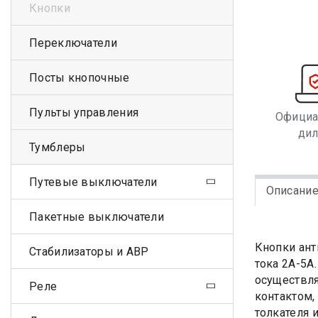
Кнопки
Переключатели
Посты кнопочные
Пульты управления
Офици
ди
Тумблеры
Путевые выключатели
Описани
Пакетные выключатели
Кнопки ант
Стабилизаторы и АВР
тока 2А-5А
осуществля
Реле
контактом,
толкателя 