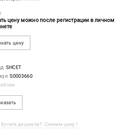
:
ать цену можно после регистрации в личном
инете
знать цену
д:
SHСET
кул:
S0003660
робнее
аказать
Хотите дешевле?
Снизим цену !