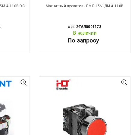
5М А 110В DC
Магнитный пускатель ПМЛ-1561ДМ А 110В
2
арт: ЭТАЛ0001173
В наличии
По запросу