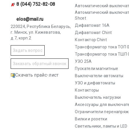
8 (044) 752-82-08
Автоматический выключат
Автоматический выключа
Shcet
elos@mail.ru
Дифавтомат 16А
220024, Республика Беларусь,
г. Минск, ул. Кижеватова,
Дифавтомат Chint
д.7, корп.2
Контактор Chint
Трансформатор тока ТОП 0
Задать вопрос
Трансформатор тока ТШП 
УЗО 25А
Заказать обратный звонок
Пускатели магнитные
Скачать прайс-лист
Выключатели-автоматы
УЗО и дифавтоматы
Контакторы
Выключатель нагрузки
Аксессуары для выключат
Ограничители перенапряж
Вилки и розетки
Светильники, лампы и LED