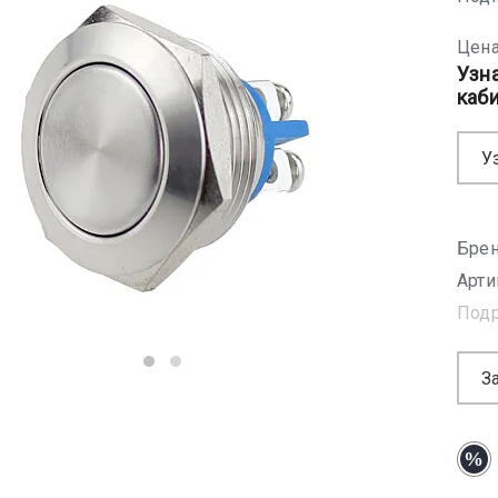
Цена
Узн
каб
У
Брен
Арти
Под
З