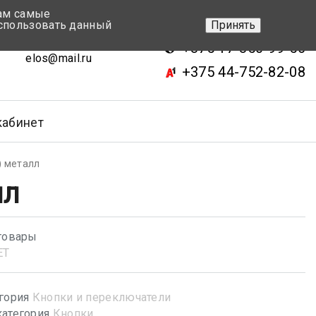
вам самые
+375 17-343-46-70
спользовать данный
Принять
ск, ул.Кижеватова 7, кор.2
+375 17-350-99-56
elos@mail.ru
+375 44-752-82-08
кабинет
) металл
лл
товары
ET
гория
Кнопки и переключатели
атегория
Кнопки