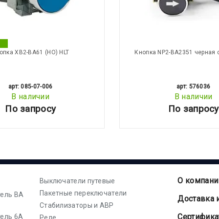
опка XB2-BA61 (НО) HLT
Кнопка NP2-BA2351 черная 
арт: 085-07-006
арт: 576036
В наличии
В наличии
По запросу
По запросу
О компани
Выключатели путевые
Пакетные переключатели
ель ВА
Доставка 
Стабилизаторы и АВР
Cертифик
ель 6А
Реле