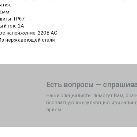
атия.
22мм
щиты: IP67
й ток: 2А
е напряжение: 220В AC
 Из нержавеющей стали
Есть вопросы — спрашива
Наши специалисты помогут Вам, ока
бесплатную консультацию или запиш
приём