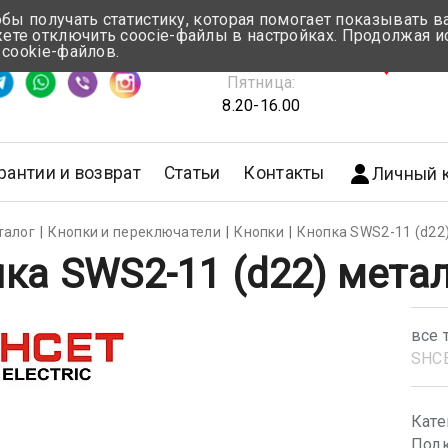
обы получать статистику, которая помогает показывать 
те отключить coocie-файлы в настройках. Продолжая и
Понедельник-Четверг:
 cookie-файлов.
емя ответа ≈ 5 мин
8.30-17.00
г.Мин
Пятница:
8.20-16.00
рантии и возврат
Статьи
Контакты
Личный 
талог
Кнопки и переключатели
Кнопки
Кнопка SWS2-11 (d22
ка SWS2-11 (d22) мета
все 
SHС
Кате
Подк