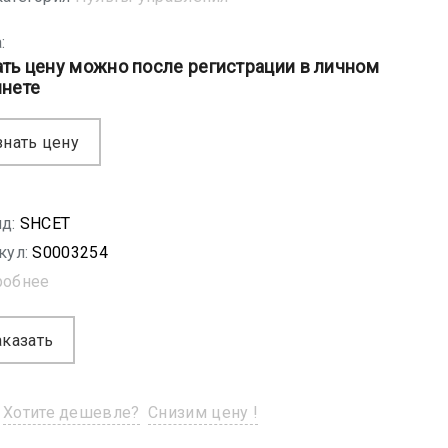
:
ать цену можно после регистрации в личном
инете
знать цену
д:
SHСET
кул:
S0003254
робнее
аказать
Хотите дешевле?
Снизим цену !