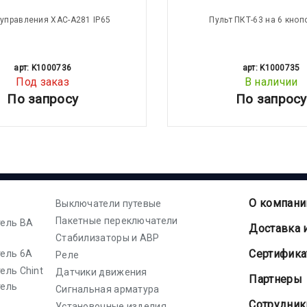
 управления XAC-A281 IP65
Пульт ПКТ-63 на 6 кноп
арт: K1000736
арт: K1000735
Под заказ
В наличии
По запросу
По запросу
О компани
Выключатели путевые
Пакетные переключатели
ель ВА
Доставка 
Стабилизаторы и АВР
Cертифик
ель 6А
Реле
ель Chint
Датчики движения
Партнеры
тель
Сигнальная арматура
Сотрудник
Установочные изделия