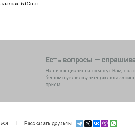
 кнопок: 6+Стоп
Есть вопросы — спрашива
Наши специалисты помогут Вам, ока
бесплатную консультацию или запиш
приём
ься
Рассказать друзьям