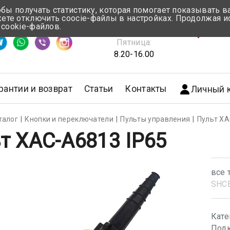
обы получать статистику, которая помогает показывать 
те отключить coocie-файлы в настройках. Продолжая и
Понедельник-Четверг:
 cookie-файлов.
емя ответа ≈ 5 мин
8.30-17.00
г.Мин
Пятница:
8.20-16.00
рантии и возврат
Статьи
Контакты
Личный 
талог
Кнопки и переключатели
Пульты управления
Пульт XA
т XAC-A6813 IP65
все 
SHС
Кате
Подк