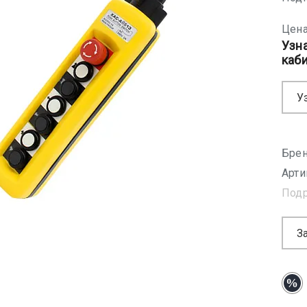
Цена
Узн
каб
У
Брен
Арти
Под
З