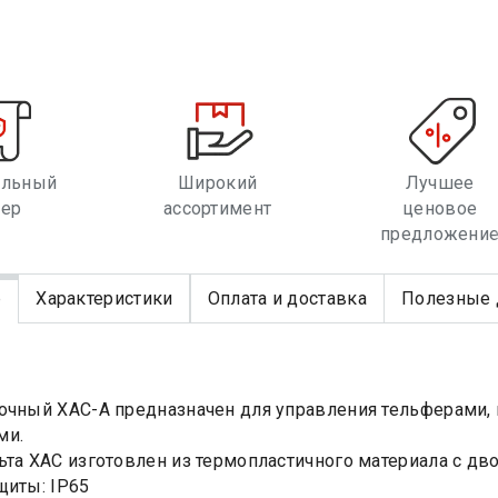
альный
Широкий
Лучшее
лер
ассортимент
ценовое
предложени
е
Характеристики
Оплата и доставка
Полезные 
очный XAC-А предназначен для управления тельферами,
ми.
ьта XAC изготовлен из термопластичного материала с дв
щиты: IP65