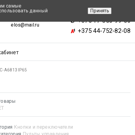
вам самые
+375 17-343-46-70
спользовать данный
Принять
ск, ул.Кижеватова 7, кор.2
+375 17-350-99-56
elos@mail.ru
+375 44-752-82-08
кабинет
C-A6813 IP65
товары
ET
гория
Кнопки и переключатели
атегория
Пульты управления