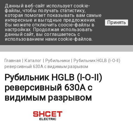
Данный веб-сайт использует cookie-
+375 17-350-99-56
файлы, чтобы получать статистику,
которая помогает показывать вам самые
+375 44-752-82-08
интересные и выгодные предложения.
Принять
Вы можете отключить coocie-файлы в
Задать вопрос
настройках. Продолжая использовать
данный сайт, вы соглашаетесь с
использованием нами cookie-файлов.
Меню
Главная
Каталог
Рубильники
Pубильник HGLB (I-O-II)
реверсивный 630A с видимым разрывом
Pубильник HGLB (I-O-II)
реверсивный 630A с
видимым разрывом