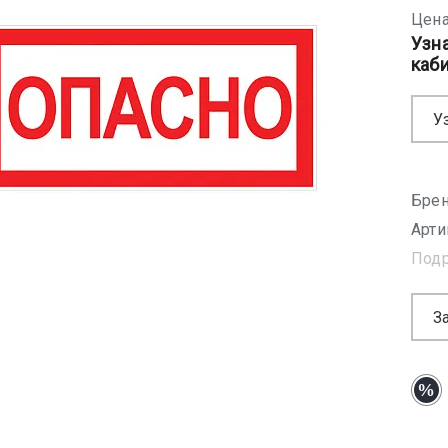
Цена
Узн
каб
У
Брен
Арти
Под
З