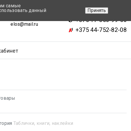
вам самые
+375 17-343-46-70
спользовать данный
Принять
ск, ул.Кижеватова 7, кор.2
+375 17-350-99-56
elos@mail.ru
+375 44-752-82-08
кабинет
товары
гория
Таблички, книги, наклейки