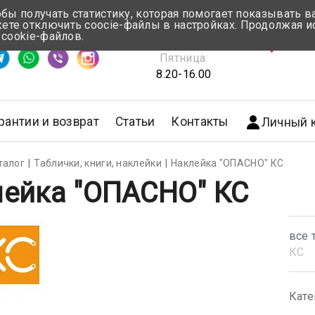
обы получать статистику, которая помогает показывать 
те отключить coocie-файлы в настройках. Продолжая и
Понедельник-Четверг:
 cookie-файлов.
емя ответа ≈ 5 мин
8.30-17.00
г.Мин
Пятница:
8.20-16.00
рантии и возврат
Статьи
Контакты
Личный 
талог
Таблички, книги, наклейки
Наклейка "ОПАСНО" КС
ейка "ОПАСНО" КС
все 
КС
Кате