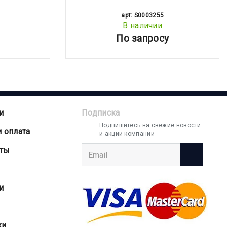
арт: S0003255
В наличии
По запросу
и
Подписка
Подпишитесь на свежие новости
и оплата
и акции компании
аты
и
ки