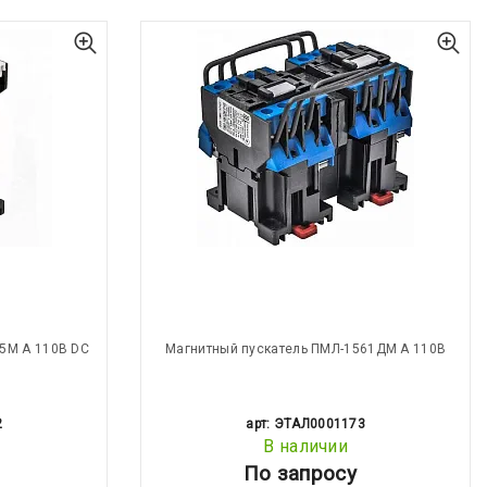
5М А 110В DC
Магнитный пускатель ПМЛ-1561ДМ А 110В
2
арт: ЭТАЛ0001173
В наличии
По запросу