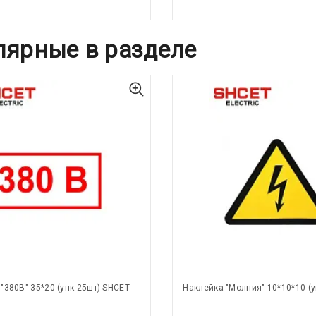
лярные в разделе
"380В" 35*20 (упк.25шт) SHCET
Наклейка "Молния" 10*10*10 (у