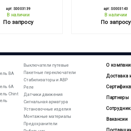
арт: S0003139
арт: S0003143
В наличии
В наличии
По запросу
По запросу
О компани
Выключатели путевые
Пакетные переключатели
ель ВА
Доставка 
Стабилизаторы и АВР
Cертифик
ель 6А
Реле
ель Chint
Датчики движения
Партнеры
тель
Сигнальная арматура
Сотрудник
Установочные изделия
Монтажные материалы
Вакансии
Предохранители
Поставщи