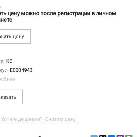
:
ать цену можно после регистрации в личном
инете
знать цену
д:
КС
кул:
E0004943
робнее
аказать
Хотите дешевле?
Снизим цену !