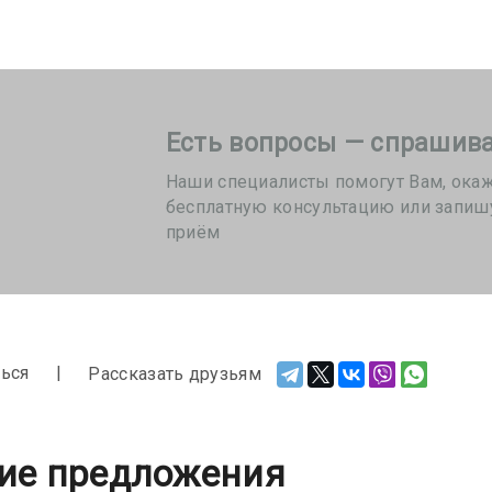
Есть вопросы — спрашива
Наши специалисты помогут Вам, ока
бесплатную консультацию или запиш
приём
ься
Рассказать друзьям
ие предложения