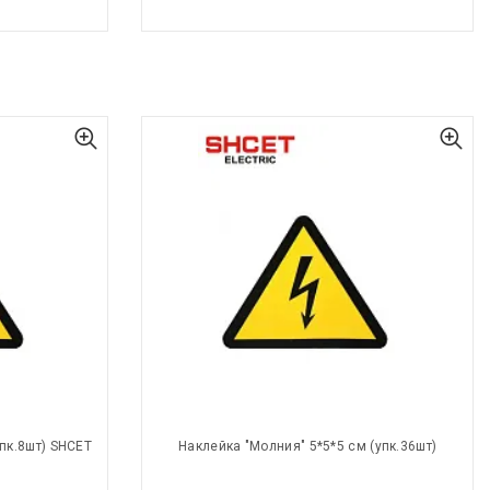
пк.8шт) SHCET
Наклейка "Молния" 5*5*5 см (упк.36шт)