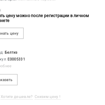
:
ать цену можно после регистрации в личном
инете
знать цену
д:
Белтиз
кул:
E0005331
робнее
аказать
Хотите дешевле?
Снизим цену !