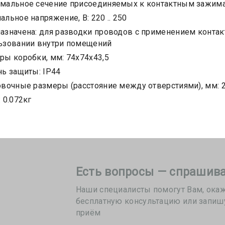
мальное сечение присоединяемых к контактным зажима
льное напряжение, В: 220 .. 250
азначена: для разводки проводов с применением контак
ьзовании внутри помещений
ры коробки, мм: 74х74х43,5
нь защиты: IP44
овочные размеры (расстояние между отверстиями), мм: 2
 0.072кг
Есть вопросы — спрашива
Наши специалисты помогут Вам, ока
бесплатную консультацию или запиш
приём