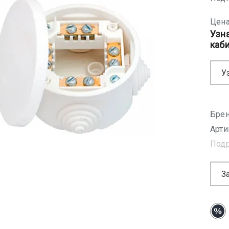
Цена
Узн
каб
У
Брен
Арти
Под
З