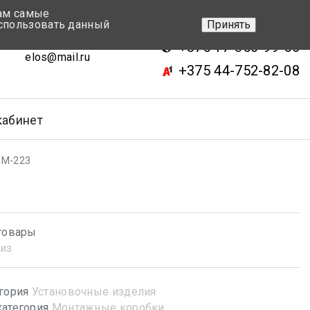
вам самые
+375 17-343-46-70
спользовать данный
Принять
ск, ул.Кижеватова 7, кор.2
+375 17-350-99-56
elos@mail.ru
+375 44-752-82-08
кабинет
КМ-223
товары
из
гория
Установочные изделия
атегория
Монтажные коробки