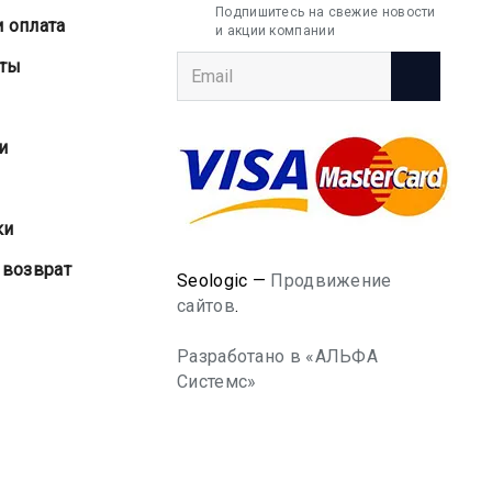
Подпишитесь на свежие новости
и оплата
и акции компании
аты
и
ки
 возврат
Seologic —
Продвижение
сайтов
.
Разработано в «АЛЬФА
Системс»