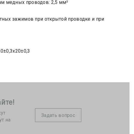
м медных проводов: 2,5 мм²
тных зажимов при открытой проводке и при
0±0,3х20±0,3
йте!
жут
Задать вопрос
ут на