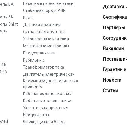
Пакетные переключатели
ель ВА
Доставка 
Стабилизаторы и АВР
Cертифик
ель 6А
Реле
ель Chint
Датчики движения
Партнеры
тель
Сигнальная арматура
Сотрудник
Установочные изделия
Монтажные материалы
Вакансии
Предохранители
Поставщи
Рубильник
.66
Трансформатор тока
Гарантии и
0.66
Двигатель электрический
Новости
Клеммники для соединения
проводов
Статьи
Кабеленесущие системы
Кабельные наконечники
Указатель напряжения
Инструменты
елей
Ящики, щитки и боксы