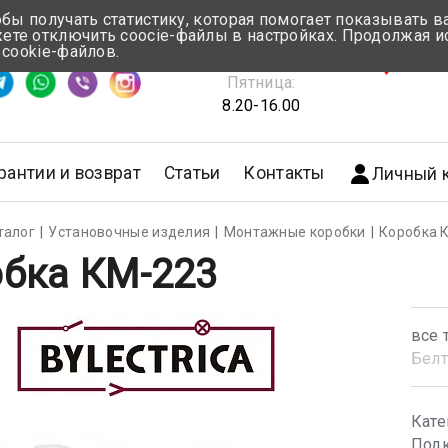
обы получать статистику, которая помогает показывать 
те отключить coocie-файлы в настройках. Продолжая и
Понедельник-Четверг:
 cookie-файлов.
емя ответа ≈ 5 мин
8.30-17.00
г.Мин
Пятница:
8.20-16.00
рантии и возврат
Статьи
Контакты
Личный 
талог
Установочные изделия
Монтажные коробки
Коробка 
бка КМ-223
все 
Белт
Кате
Подк