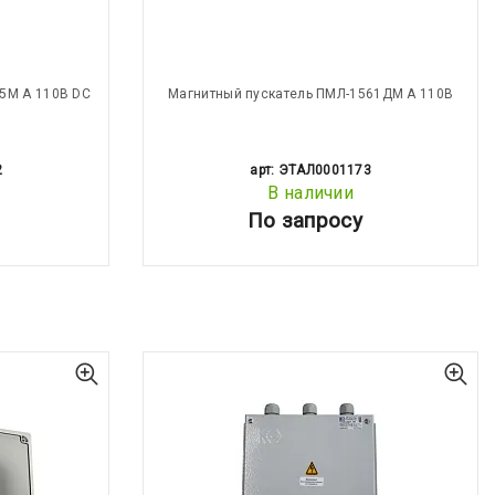
5М А 110В DC
Магнитный пускатель ПМЛ-1561ДМ А 110В
2
арт: ЭТАЛ0001173
В наличии
По запросу