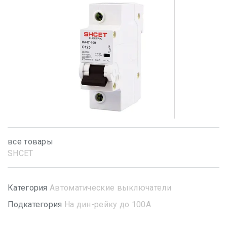
все товары
SHСET
Категория
Автоматические выключатели
Подкатегория
На дин-рейку до 100А