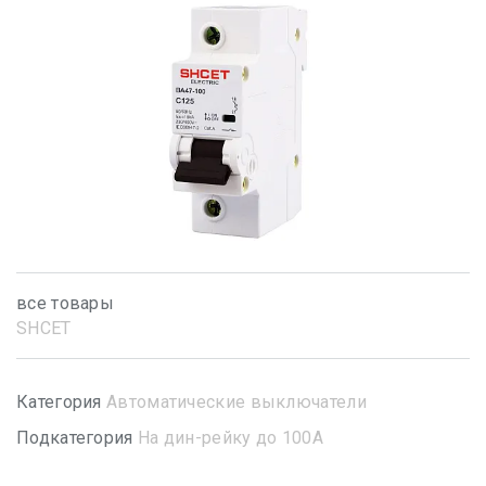
все товары
SHСET
Категория
Автоматические выключатели
Подкатегория
На дин-рейку до 100А