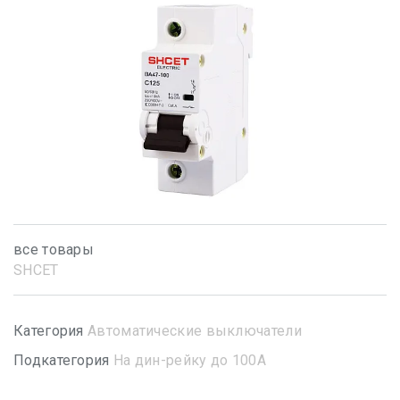
все товары
SHСET
Категория
Автоматические выключатели
Подкатегория
На дин-рейку до 100А