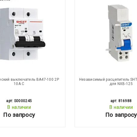
еский выключатель ВА47-100 2Р
Независимый расцепитель SHT
10А С
для NXB-125
арт: S0000245
арт: 816988
В наличии
В наличии
По запросу
По запросу