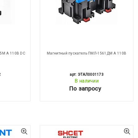
5М А 110В DC
Магнитный пускатель ПМЛ-1561ДМ А 110В
2
арт: ЭТАЛ0001173
В наличии
По запросу