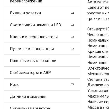
перенапряжений
Автоматиче
цепей от п
Вилки и розетки
участками 
трех- и че
Светильники, лампы и LED
Стандарт: I
Число полю
Кнопки и переключатели
Номинально
Номинальны
Путевые выключатели
Кривая отк
Номинальна
Пакетные выключатели
Номинальна
Электричес
Стабилизаторы и АВР
Механическ
Степень за
Реле
Диапазон ра
Условия эк
Максимальн
Датчики движения
Наличие се
Масса выкл
Сигнальная арматура