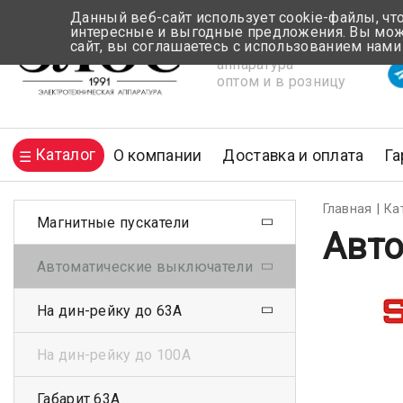
Данный веб-сайт использует cookie-файлы, чт
интересные и выгодные предложения. Вы може
сайт, вы соглашаетесь с использованием нами
Электротехническая
Вр
аппаратура
оптом и в розницу
Каталог
О компании
Доставка и оплата
Га
Главная
Ка
Магнитные пускатели
Авто
Автоматические выключатели
На дин-рейку до 63А
На дин-рейку до 100А
Габарит 63А