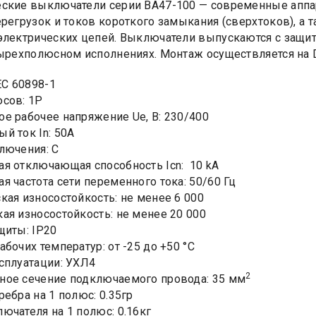
ские выключатели серии ВА47-100 — современные аппа
ерегрузок и токов короткого замыкания (сверхтоков), а
электрических цепей. Выключатели выпускаются с защитны
тырехполюсном исполнениях. Монтаж осуществляется на 
EC 60898-1
сов: 1Р
е рабочее напряжение Ue, B: 230/400
й ток In: 50А
лючения: C
я отключающая способность Icn: 10 kA
я частота сети переменного тока: 50/60 Гц
кая износостойкость: не менее 6 000
ая износостойкость: не менее 20 000
щиты: IP20
бочих температур: от -25 до +50 °С
сплуатации: УХЛ4
2
ое сечение подключаемого провода: 35 мм
ребра на 1 полюс: 0.35гр
ючателя на 1 полюс: 0.16кг