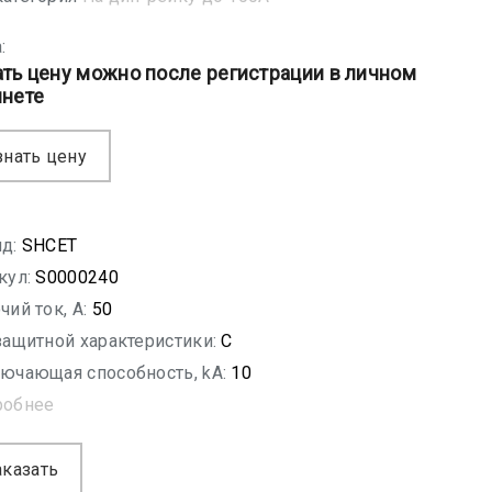
:
ать цену можно после регистрации в личном
инете
знать цену
д:
SHСET
кул:
S0000240
чий ток, A:
50
защитной характеристики:
C
ючающая способность, kA:
10
робнее
аказать