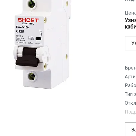
Цена
Узн
каб
У
Брен
Арти
Рабо
Тип 
Откл
Под
З