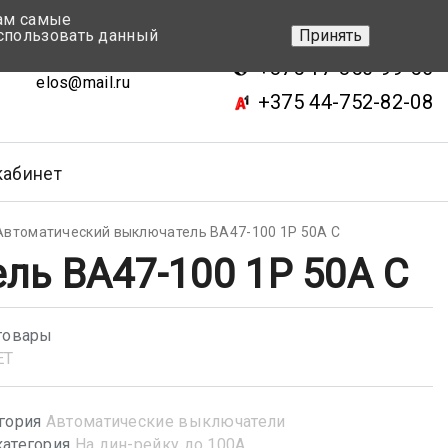
вам самые
+375 17-343-46-70
спользовать данный
Принять
ск, ул.Кижеватова 7, кор.2
+375 17-350-99-56
elos@mail.ru
+375 44-752-82-08
кабинет
Автоматический выключатель ВА47-100 1Р 50А С
ль ВА47-100 1Р 50А С
товары
ET
гория
Автоматические выключатели
атегория
На дин-рейку до 100А