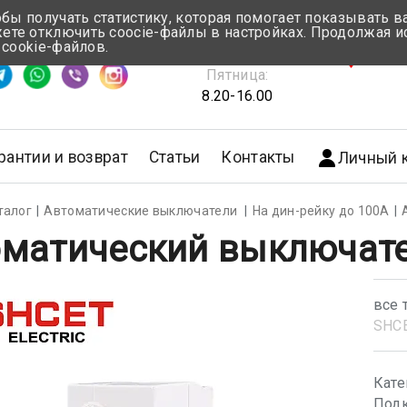
обы получать статистику, которая помогает показывать 
те отключить coocie-файлы в настройках. Продолжая и
Понедельник-Четверг:
 cookie-файлов.
емя ответа ≈ 5 мин
8.30-17.00
г.Мин
Пятница:
8.20-16.00
рантии и возврат
Статьи
Контакты
Личный 
талог
Автоматические выключатели
На дин-рейку до 100А
матический выключате
все 
SHС
Кате
Подк