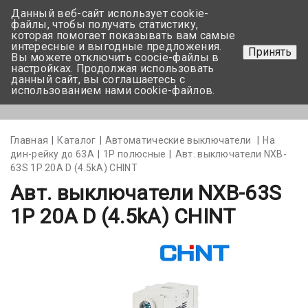
Данный веб-сайт использует cookie-
+375 17-350-99-56
файлы, чтобы получать статистику,
которая помогает показывать вам самые
+375 44-752-82-08
интересные и выгодные предложения.
Принять
Вы можете отключить coocie-файлы в
Задать вопрос
настройках. Продолжая использовать
данный сайт, вы соглашаетесь с
использованием нами cookie-файлов.
Меню
Главная
Каталог
Автоматические выключатели
На
дин-рейку до 63А
1Р полюсные
Авт. выключатели NXB-
63S 1P 20A D (4.5kA) CHINT
Авт. выключатели NXB-63S
1P 20A D (4.5kA) CHINT